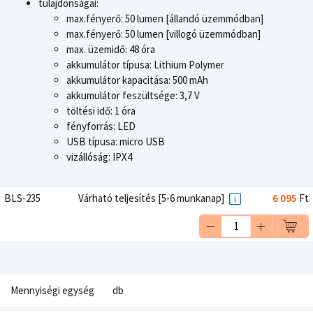
tulajdonságai:
max.fényerő: 50 lumen [állandó üzemmódban]
max.fényerő: 50 lumen [villogó üzemmódban]
max. üzemidő: 48 óra
akkumulátor típusa: Lithium Polymer
akkumulátor kapacitása: 500 mAh
akkumulátor feszültsége: 3,7 V
töltési idő: 1 óra
fényforrás: LED
USB típusa: micro USB
vizállóság: IPX4
BLS-235
Várható teljesítés [5-6 munkanap]
6 095
Ft
Mennyiségi egység
db