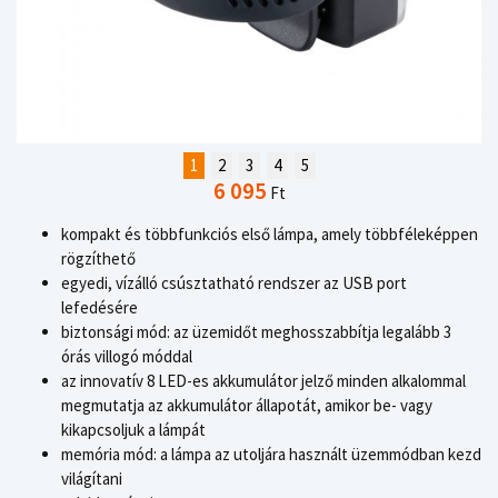
1
2
3
4
5
6 095
Ft
kompakt és többfunkciós első lámpa, amely többféleképpen
rögzíthető
egyedi, vízálló csúsztatható rendszer az USB port
lefedésére
biztonsági mód: az üzemidőt meghosszabbítja legalább 3
órás villogó móddal
az innovatív 8 LED-es akkumulátor jelző minden alkalommal
megmutatja az akkumulátor állapotát, amikor be- vagy
kikapcsoljuk a lámpát
memória mód: a lámpa az utoljára használt üzemmódban kezd
világítani