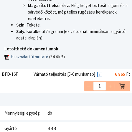
Magasított első rész:
Elég helyet biztosít a gumi és a
sárvédő között, még teljes rugózású kerékpárok
esetében is.
Szín:
Fekete.
Súly:
Körülbelül 75 gramm (ez változhat minimálisan a gyártó
adatai alapján).
Letölthető dokumentumok:
Használati útmutató
(34.4 kB)
BFD-16F
Várható teljesítés [5-6 munkanap]
6 865
Ft
Mennyiségi egység
db
Gyártó
BBB