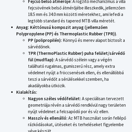
Fejcső belső átmérője:
A rögzítő mechanizmus a villa
fejcsövének belső átmérőjébe illeszkedik, jellemzően
18.5 mm és 34.0 mm közötti méretekhez, ami lefedi a
legtöbb standard és tapered MTB villa méretét.
Anyag:
Kéttónusú kompozit anyag (jellemzően
Polypropylene (PP) és Thermoplastic Rubber (TPR))
.
PP (polipropilén):
Könnyű és merev alapot biztosít a
sárvédőnek.
TPR (ThermoPlastic Rubber) puha felület/sárvédő
fül (mudflap):
A sárvédő szélein vagy a végén
található rugalmas, gumiszerű rész, amely extra
védelmet nyújt a fröccsenések ellen, és ellenállóbbá
teszi a sárvédőt a sérülésekkel szemben, ha
akadályokba ütközik.
Kialakítás:
Nagyon széles védőfelület:
A speciálisan tervezett
geometriája révén a sárvédő rendkívül nagy területen
nyújt védelmet a felcsapódó por és víz ellen.
Masszív és ellenálló:
Az MTB használat során fellépő
rázkódásokat, ütéseket és terheléseket figyelembe
véve készült.