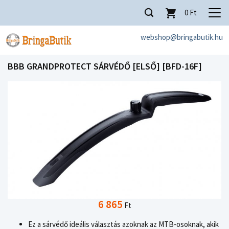
0
Ft
webshop@bringabutik.hu
BBB GRANDPROTECT SÁRVÉDŐ [ELSŐ] [BFD-16F]
6 865
Ft
Ez a sárvédő ideális választás azoknak az MTB-osoknak, akik