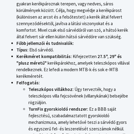
gyakran kerékpároznak terepen, vagy nedves, sáros
körülmények között. Célja, hogy megvédje a kerékpárost
(különösen az arcot és a felsőtestet) a kerék által felvert
szennyeződésektől, javítva a látási viszonyokat és a
komfortot. Mivel csak első sárvédőről van szó, a hátsó kerék
által felvert sár ellen külön hátsó sárvédőre van szükség.
Főbb jellemzői és tudnivalók:
Típus:
Első sárvédő.
Kerékméret kompatibilitás:
Kifejezetten
27.5", 29" és
"plusz méretű"
kerékpárokhoz, amelyek teleszkópos villával
rendelkeznek. Ez lefedi a modern MTB-k és sok e-MTB
kerékméretét.
Felfogatás:
Teleszkópos villákhoz:
Úgy tervezték, hogy a
teleszkópos villa fejcsövének (villanykának) belsejébe
rögzüljön.
TurnFix gyorskioldó rendszer:
Ez a BBB saját
fejlesztésű, szabadalmaztatott gyorskioldó
mechanizmusa, amely lehetővé teszi a sárvédő gyors
és egyszerű fel- és leszerelését szerszámok nélkül.