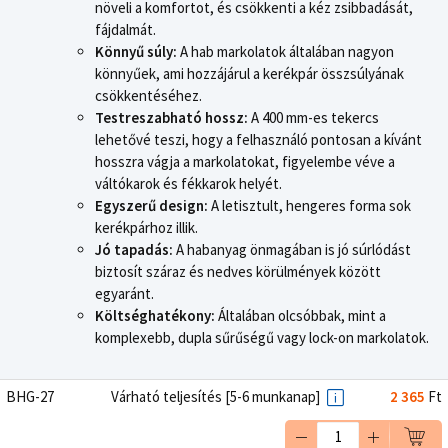
növeli a komfortot, és csökkenti a kéz zsibbadását,
fájdalmát.
Könnyű súly:
A hab markolatok általában nagyon
könnyűek, ami hozzájárul a kerékpár összsúlyának
csökkentéséhez.
Testreszabható hossz:
A 400 mm-es tekercs
lehetővé teszi, hogy a felhasználó pontosan a kívánt
hosszra vágja a markolatokat, figyelembe véve a
váltókarok és fékkarok helyét.
Egyszerű design:
A letisztult, hengeres forma sok
kerékpárhoz illik.
Jó tapadás:
A habanyag önmagában is jó súrlódást
biztosít száraz és nedves körülmények között
egyaránt.
Költséghatékony:
Általában olcsóbbak, mint a
komplexebb, dupla sűrűségű vagy lock-on markolatok.
BHG-27
Várható teljesítés [5-6 munkanap]
2 365
Ft