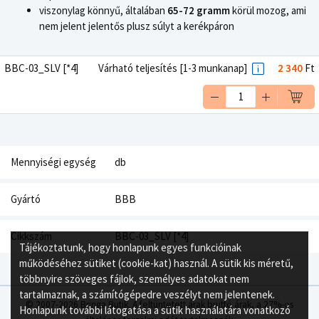
viszonylag könnyű, általában
65-72 gramm
körül mozog, ami
nem jelent jelentős plusz súlyt a kerékpáron
BBC-03_SLV [*4]
Várható teljesítés [1-3 munkanap]
2 340
Ft
Mennyiségi egység
db
Gyártó
BBB
Cikkszám
BBC-03_SLV [*4]
Tájékoztatunk, hogy honlapunk egyes funkcióinak
működéséhez sütiket (cookie-kat) használ. A sütik kis méretű,
többnyire szöveges fájlok, személyes adatokat nem
tartalmaznak, a számítógépedre veszélyt nem jelentenek.
© 2007-2026 Bringa Butik. A feltüntetett árak bruttó árak, a 27%-os
Honlapunk további látogatása a sütik használatára vonatkozó