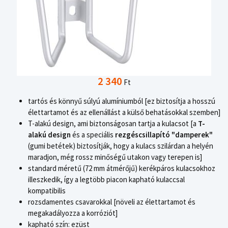
2 340
Ft
tartós és könnyű súlyú alumíniumból [ez biztosítja a hosszú
élettartamot és az ellenállást a külső behatásokkal szemben]
T-alakú design, ami biztonságosan tartja a kulacsot [a
T-
alakú design
és a speciális
rezgéscsillapító "damperek"
(gumi betétek) biztosítják, hogy a kulacs szilárdan a helyén
maradjon, még rossz minőségű utakon vagy terepen is]
standard méretű (72 mm átmérőjű) kerékpáros kulacsokhoz
illeszkedik, így a legtöbb piacon kapható kulaccsal
kompatibilis
rozsdamentes csavarokkal [növeli az élettartamot és
megakadályozza a korróziót]
kapható szín: ezüst