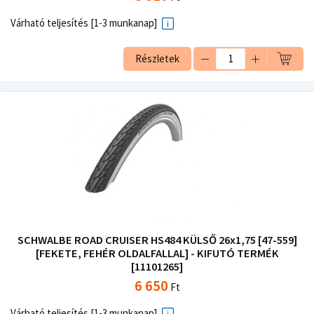
Várható teljesítés [1-3 munkanap]
Részletek
SCHWALBE ROAD CRUISER HS484 KÜLSŐ 26x1,75 [47-559]
[FEKETE, FEHÉR OLDALFALLAL] - KIFUTÓ TERMÉK
[11101265]
6 650
Ft
Várható teljesítés [1-3 munkanap]