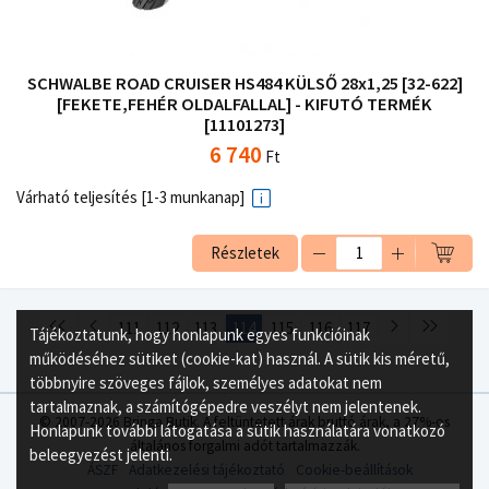
SCHWALBE ROAD CRUISER HS484 KÜLSŐ 28x1,25 [32-622]
[FEKETE,FEHÉR OLDALFALLAL] - KIFUTÓ TERMÉK
[11101273]
6 740
Ft
Várható teljesítés [1-3 munkanap]
Részletek
111
112
113
114
115
116
117
Tájékoztatunk, hogy honlapunk egyes funkcióinak
működéséhez sütiket (cookie-kat) használ. A sütik kis méretű,
többnyire szöveges fájlok, személyes adatokat nem
tartalmaznak, a számítógépedre veszélyt nem jelentenek.
© 2007-2026 Bringa Butik. A feltüntetett árak bruttó árak, a 27%-os
Honlapunk további látogatása a sütik használatára vonatkozó
általános forgalmi adót tartalmazzák.
beleegyezést jelenti.
ÁSZF
Adatkezelési tájékoztató
Cookie-beállítások