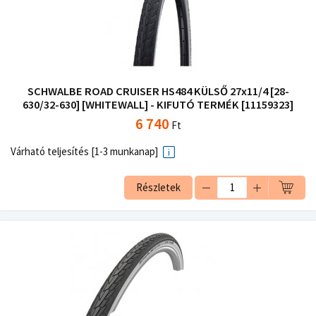
SCHWALBE ROAD CRUISER HS484 KÜLSŐ 27x11/4 [28-
630/32-630] [WHITEWALL] - KIFUTÓ TERMÉK [11159323]
6 740
Ft
Várható teljesítés [1-3 munkanap]
Részletek