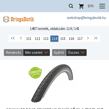
0
Ft
webshop@bringabutik.hu
1407 termék,
oldalszám: 114 / 141
111
112
113
114
115
116
117
Rendezés
Név szerint
Gyártó
Összes