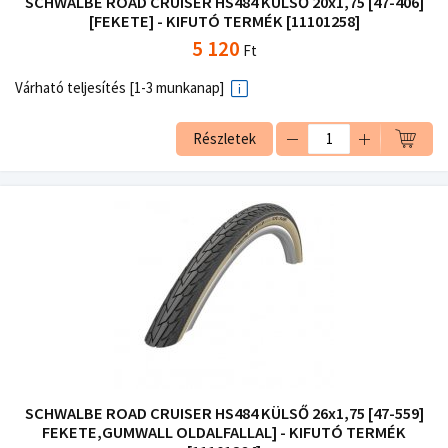
SCHWALBE ROAD CRUISER HS484 KÜLSŐ 20x1,75 [47-406]
[FEKETE] - KIFUTÓ TERMÉK [11101258]
5 120
Ft
Várható teljesítés [1-3 munkanap]
Részletek
SCHWALBE ROAD CRUISER HS484 KÜLSŐ 26x1,75 [47-559]
FEKETE,GUMWALL OLDALFALLAL] - KIFUTÓ TERMÉK