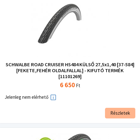
SCHWALBE ROAD CRUISER HS484 KÜLSŐ 27,5x1,40 [37-584]
[FEKETE,FEHÉR OLDALFALLAL] - KIFUTÓ TERMÉK
[11101269]
6 650
Ft
Jelenleg nem elérhető
Részletek