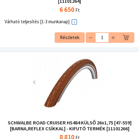
[11101264]
6 650
Ft
Várható teljesítés [1-3 munkanap]
Részletek
SCHWALBE ROAD CRUISER HS484 KÜLSŐ 26x1,75 [47-559]
[BARNA,REFLEX CSÍKKAL] - KIFUTÓ TERMÉK [11101266]
8 810
Ft