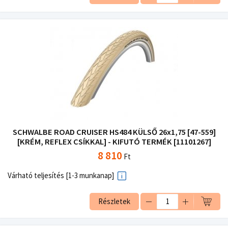
SCHWALBE ROAD CRUISER HS484 KÜLSŐ 26x1,75 [47-559]
[KRÉM, REFLEX CSÍKKAL] - KIFUTÓ TERMÉK [11101267]
8 810
Ft
Várható teljesítés [1-3 munkanap]
Részletek