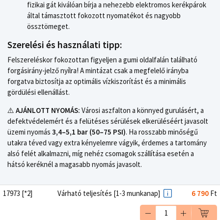
fizikai gát kiválóan bírja a nehezebb elektromos kerékpárok
által támasztott fokozott nyomatékot és nagyobb
össztömeget.
Szerelési és használati tipp:
Felszereléskor fokozottan figyeljen a gumi oldalfalán található
forgásirány-jelző nyílra! A mintázat csak a megfelelő irányba
forgatva biztosítja az optimális vízkiszorítást és a minimális
gördülési ellenállást.
⚠️
AJÁNLOTT NYOMÁS:
Városi aszfalton a könnyed gurulásért, a
defektvédelemért és a felütéses sérülések elkerüléséért javasolt
üzemi nyomás
3,4–5,1 bar (50–75 PSI)
. Ha rosszabb minőségű
utakra téved vagy extra kényelemre vágyik, érdemes a tartomány
alsó felét alkalmazni, míg nehéz csomagok szállítása esetén a
hátsó keréknél a magasabb nyomás javasolt.
17973 [*2]
Várható teljesítés [1-3 munkanap]
6 790
Ft