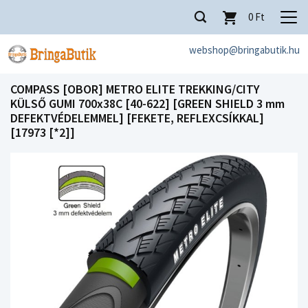
0
Ft
webshop@bringabutik.hu
COMPASS [OBOR] METRO ELITE TREKKING/CITY
KÜLSŐ GUMI 700x38C [40-622] [GREEN SHIELD 3 mm
DEFEKTVÉDELEMMEL] [FEKETE, REFLEXCSÍKKAL]
[17973 [*2]]