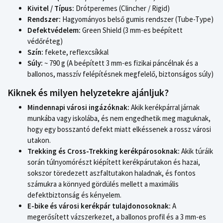
Kivitel / Típus:
Drótperemes (Clincher / Rigid)
Rendszer:
Hagyományos belső gumis rendszer (Tube-Type)
Defektvédelem:
Green Shield (3 mm-es beépített
védőréteg)
Szín:
fekete, reflexcsíkkal
Súly:
~ 790 g (A beépített 3 mm-es fizikai páncélnak és a
ballonos, masszív felépítésnek megfelelő, biztonságos súly)
Kiknek és milyen helyzetekre ajánljuk?
Mindennapi városi ingázóknak:
Akik kerékpárral járnak
munkába vagy iskolába, és nem engedhetik meg maguknak,
hogy egy bosszantó defekt miatt elkéssenek a rossz városi
utakon.
Trekking és Cross-Trekking kerékpárosoknak:
Akik túráik
során túlnyomórészt kiépített kerékpárutakon és hazai,
sokszor töredezett aszfaltutakon haladnak, és fontos
számukra a könnyed gördülés mellett a maximális
defektbiztonság és kényelem.
E-bike és városi kerékpár tulajdonosoknak:
A
megerősített vázszerkezet, a ballonos profil és a 3 mm-es