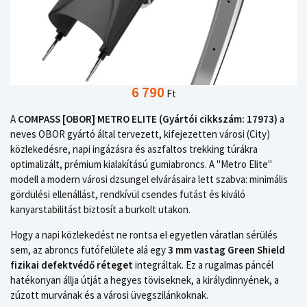
6 790
Ft
A
COMPASS [OBOR] METRO ELITE (Gyártói cikkszám: 17973)
a
neves OBOR gyártó által tervezett, kifejezetten városi (City)
közlekedésre, napi ingázásra és aszfaltos trekking túrákra
optimalizált, prémium kialakítású gumiabroncs. A "Metro Elite"
modell a modern városi dzsungel elvárásaira lett szabva: minimális
gördülési ellenállást, rendkívül csendes futást és kiváló
kanyarstabilitást biztosít a burkolt utakon.
Hogy a napi közlekedést ne rontsa el egyetlen váratlan sérülés
sem, az abroncs futófelülete alá egy
3 mm vastag Green Shield
fizikai defektvédő réteget
integráltak. Ez a rugalmas páncél
hatékonyan állja útját a hegyes töviseknek, a királydinnyének, a
zúzott murvának és a városi üvegszilánkoknak.