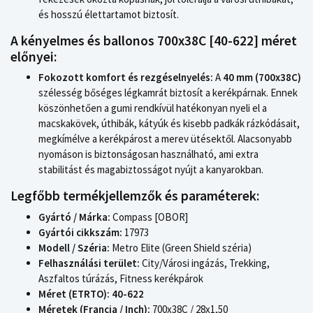
és hosszú élettartamot biztosít.
A kényelmes és ballonos 700x38C [40-622] méret
előnyei:
Fokozott komfort és rezgéselnyelés:
A
40 mm (700x38C)
szélesség bőséges légkamrát biztosít a kerékpárnak. Ennek
köszönhetően a gumi rendkívül hatékonyan nyeli el a
macskakövek, úthibák, kátyúk és kisebb padkák rázkódásait,
megkímélve a kerékpárost a merev ütésektől. Alacsonyabb
nyomáson is biztonságosan használható, ami extra
stabilitást és magabiztosságot nyújt a kanyarokban.
Legfőbb termékjellemzők és paraméterek:
Gyártó / Márka:
Compass [OBOR]
Gyártói cikkszám:
17973
Modell / Széria:
Metro Elite (Green Shield széria)
Felhasználási terület:
City/Városi ingázás, Trekking,
Aszfaltos túrázás, Fitness kerékpárok
Méret (ETRTO):
40-622
Méretek (Francia / Inch):
700x38C / 28x1,50