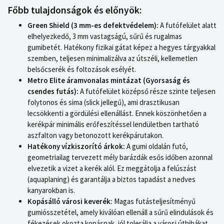
Főbb tulajdonságok és előnyök:
Green Shield (3 mm-es defektvédelem):
A futófelület alatt
elhelyezkedő, 3 mm vastagságú, sűrű és rugalmas
gumibetét. Hatékony fizikai gátat képez a hegyes tárgyakkal
szemben, teljesen minimalizálva az útszéli, kellemetlen
belsőcserék és foltozások esélyét.
Metro Elite áramvonalas mintázat (Gyorsaság és
csendes futás):
A futófelület középső része szinte teljesen
folytonos és sima (slick jellegű), ami drasztikusan
lecsökkenti a gördülési ellenállást. Ennek köszönhetően a
kerékpár minimális erőfeszítéssel lendületben tartható
aszfalton vagy betonozott kerékpárutakon.
Hatékony vízkiszorító árkok:
A gumi oldalán futó,
geometriailag tervezett mély barázdák esős időben azonnal
elvezetik a vizet a kerék alól. Ez meggátolja a felúszást
(aquaplaning) és garantálja a biztos tapadást a nedves
kanyarokban is.
Kopásálló városi keverék:
Magas futásteljesítményű
gumiósszetétel, amely kiválóan ellenáll a sűrű elindulások és
fékezések okozta kopásnak, jól tolerálja a városi úthibákat,