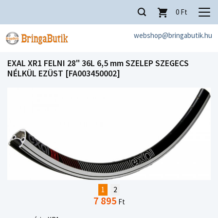
0
Ft
webshop@bringabutik.hu
EXAL XR1 FELNI 28" 36L 6,5 mm SZELEP SZEGECS
NÉLKÜL EZÜST [FA003450002]
1
2
7 895
Ft