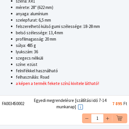
széria: XR1
mérete: 28" (622 mm)
anyaga: alumínium
szelepfurat: 6,5 mm
felszerelhető külső gumi szélessége: 18-28 mm
belső szélessége: 13,4 mm
profilmagasság: 20 mm
súlya: 485 g
lyukszám: 36
szegecs nélküli
színe: ezüst
felnifékkel használható
felhasználás: Road
a képen a termék fekete színű kivitele látható!
Egyedi megrendelésre [szállítási idő 7-14
FA003450002
7 895
Ft
munkanap]