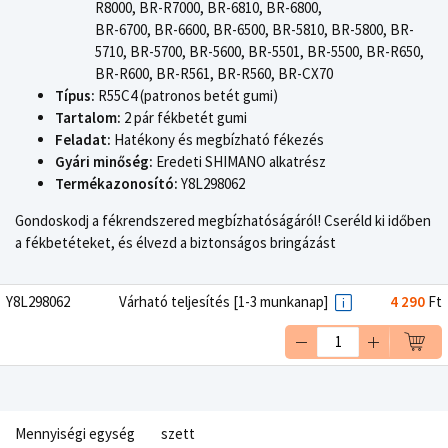
R8000, BR-R7000, BR-6810, BR-6800,
BR-6700, BR-6600, BR-6500, BR-5810, BR-5800, BR-
5710, BR-5700, BR-5600, BR-5501, BR-5500, BR-R650,
BR-R600, BR-R561, BR-R560, BR-CX70
Típus:
R55C4 (patronos betét gumi)
Tartalom:
2 pár fékbetét gumi
Feladat:
Hatékony és megbízható fékezés
Gyári minőség:
Eredeti SHIMANO alkatrész
Termékazonosító:
Y8L298062
Gondoskodj a fékrendszered megbízhatóságáról! Cseréld ki időben
a fékbetéteket, és élvezd a biztonságos bringázást
Y8L298062
Várható teljesítés [1-3 munkanap]
4 290
Ft
Mennyiségi egység
szett