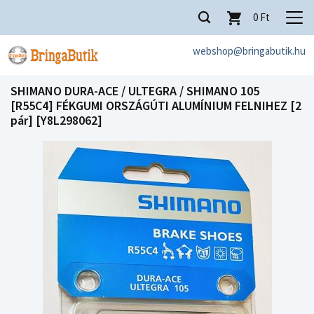
0
Ft
webshop@bringabutik.hu
SHIMANO DURA-ACE / ULTEGRA / SHIMANO 105
[R55C4] FÉKGUMI ORSZÁGÚTI ALUMÍNIUM FELNIHEZ [2
pár] [Y8L298062]