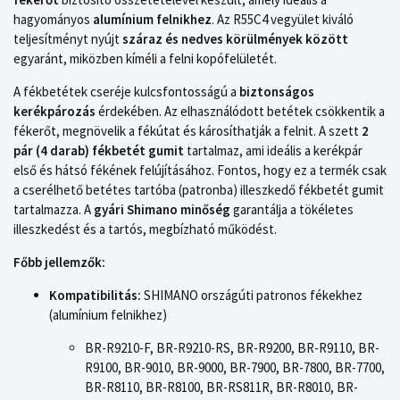
hagyományos
alumínium felnikhez
. Az R55C4 vegyület kiváló
teljesítményt nyújt
száraz és nedves körülmények között
egyaránt, miközben kíméli a felni kopófelületét.
A fékbetétek cseréje kulcsfontosságú a
biztonságos
kerékpározás
érdekében. Az elhasználódott betétek csökkentik a
fékerőt, megnövelik a fékútat és károsíthatják a felnit. A szett
2
pár (4 darab) fékbetét gumit
tartalmaz, ami ideális a kerékpár
első és hátsó fékének felújításához. Fontos, hogy ez a termék csak
a cserélhető betétes tartóba (patronba) illeszkedő fékbetét gumit
tartalmazza. A
gyári Shimano minőség
garantálja a tökéletes
illeszkedést és a tartós, megbízható működést.
Főbb jellemzők:
Kompatibilitás:
SHIMANO országúti patronos fékekhez
(alumínium felnikhez)
BR-R9210-F, BR-R9210-RS, BR-R9200, BR-R9110, BR-
R9100, BR-9010, BR-9000, BR-7900, BR-7800, BR-7700,
BR-R8110, BR-R8100, BR-RS811R, BR-R8010, BR-