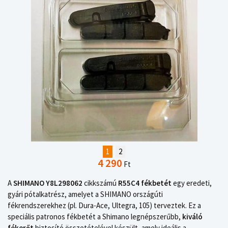
1
2
4 290
Ft
A
SHIMANO Y8L298062
cikkszámú
R55C4 fékbetét
egy eredeti,
gyári pótalkatrész, amelyet a SHIMANO országúti
fékrendszerekhez (pl. Dura-Ace, Ultegra, 105) terveztek. Ez a
speciális patronos fékbetét a Shimano legnépszerűbb,
kiváló
fékerőt
biztosító összetételével készült, amely ideális a