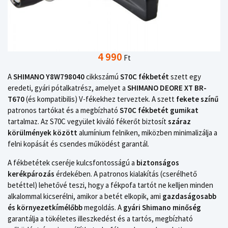
4 990
Ft
A
SHIMANO Y8W798040
cikkszámú
S70C fékbetét
szett egy
eredeti, gyári pótalkatrész, amelyet a
SHIMANO DEORE XT BR-
T670
(és kompatibilis) V-fékekhez terveztek. A szett
fekete színű
patronos tartókat és a megbízható
S70C fékbetét gumikat
tartalmaz. Az S70C vegyület kiváló fékerőt biztosít
száraz
körülmények között
alumínium felniken, miközben minimalizálja a
felni kopását és csendes működést garantál.
A fékbetétek cseréje kulcsfontosságú a
biztonságos
kerékpározás
érdekében. A patronos kialakítás (cserélhető
betéttel) lehetővé teszi, hogy a fékpofa tartót ne kelljen minden
alkalommal kicserélni, amikor a betét elkopik, ami
gazdaságosabb
és környezetkímélőbb
megoldás. A
gyári Shimano minőség
garantálja a tökéletes illeszkedést és a tartós, megbízható