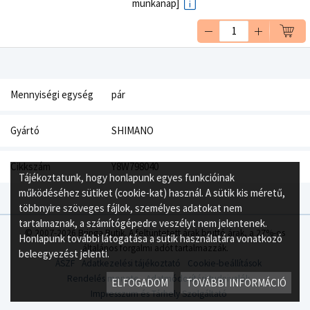
munkanap]
Mennyiségi egység
pár
Gyártó
SHIMANO
Cikkszám
Y8W798040
Tájékoztatunk, hogy honlapunk egyes funkcióinak
működéséhez sütiket (cookie-kat) használ. A sütik kis méretű,
többnyire szöveges fájlok, személyes adatokat nem
tartalmaznak, a számítógépedre veszélyt nem jelentenek.
© 2007-2026 Bringa Butik. A feltüntetett árak bruttó árak, a 27%-os
Honlapunk további látogatása a sütik használatára vonatkozó
általános forgalmi adót tartalmazzák.
beleegyezést jelenti.
ÁSZF
Adatkezelési tájékoztató
Cookie-beállítások
Rendelés menete
Adatmódosítási tudnivalók
ELFOGADOM
TOVÁBBI INFORMÁCIÓ
Impresszum és Tárhely Szolgáltató