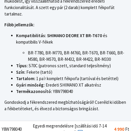
működést, így visszaállíthatod a fékrendszered eredeti
funkcionalitását. A szett egy pár (2 darab) komplett fékpofát
tartalmaz.
Főbb jellemzők:
Kompatibilitás:
SHIMANO DEORE XT BR-T670
és
kompatibilis V-fékek
BR-T780, BR-M770, BR-M760, BR-T670, BR-T660, BR-
M580, BR-M570, BR-M432, BR-M422, BR-M330
Típus:
S70C (patronos szett, standard teljesítmény)
Szín:
Fekete (tartó)
Tartalom:
1 paˊr komplett fékpofa (tartóval és betéttel)
Gyári minőség:
Eredeti SHIMANO XT alkatrész
Termékazonosító:
Y8W798040
Gondoskodj a fékrendszered megbízhatóságáról! Cseréld ki időben
a fékbetéteket, és élvezd a biztonságos bringázást.
Egyedi megrendelésre [szállítási idő 7-14
Y8W798040
4 990
Ft