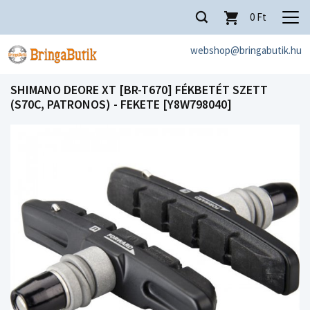
0
Ft
webshop@bringabutik.hu
SHIMANO DEORE XT [BR-T670] FÉKBETÉT SZETT
(S70C, PATRONOS) - FEKETE [Y8W798040]