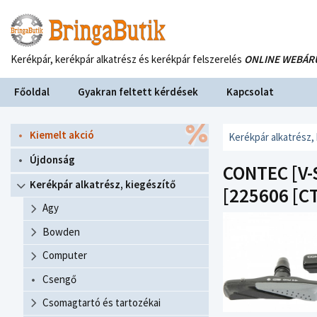
Kerékpár, kerékpár alkatrész és kerékpár felszerelés
ONLINE WEBÁR
Főoldal
Gyakran feltett kérdések
Kapcsolat
Kiemelt akció
Kerékpár alkatrész,
Újdonság
CONTEC [V-
Kerékpár alkatrész, kiegészítő
[225606 [C
Agy
Bowden
Computer
Csengő
Csomagtartó és tartozékai