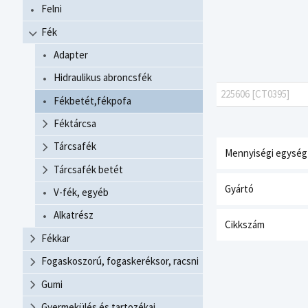
Felni
Fék
Adapter
Hidraulikus abroncsfék
225606 [CT0395]
Fékbetét,fékpofa
Féktárcsa
Tárcsafék
Mennyiségi egység
Tárcsafék betét
Gyártó
V-fék, egyéb
Alkatrész
Cikkszám
Fékkar
Fogaskoszorú, fogaskeréksor, racsni
Gumi
Gyermekülés és tartozékai