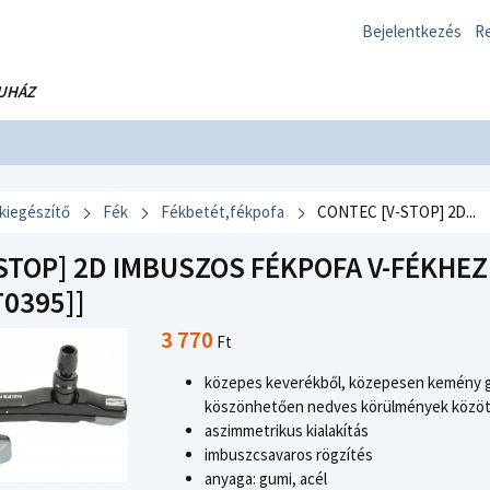
Bejelentkezés
Re
UHÁZ
 kiegészítő
Fék
Fékbetét,fékpofa
CONTEC [V-STOP] 2D...
STOP] 2D IMBUSZOS FÉKPOFA V-FÉKHEZ
T0395]]
3 770
Ft
közepes keverékből, közepesen kemény gu
köszönhetően nedves körülmények között i
aszimmetrikus kialakítás
imbuszcsavaros rögzítés
anyaga: gumi, acél