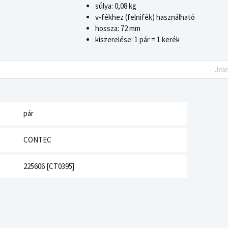
súlya: 0,08 kg
v-fékhez (felnifék) használható
hossza: 72 mm
kiszerelése: 1 pár = 1 kerék
Jel
pár
CONTEC
225606 [CT0395]