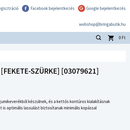
gisztráció
Facebook bejelentkezés
Google bejelentkezés
webshop@bringabutik.hu
0
Ft
 [FEKETE-SZÜRKE] [03079621]
mikeverékből készülnek, és a kettős kontúros kialakításnak
s optimális lassulást biztosítanak minimális kopással