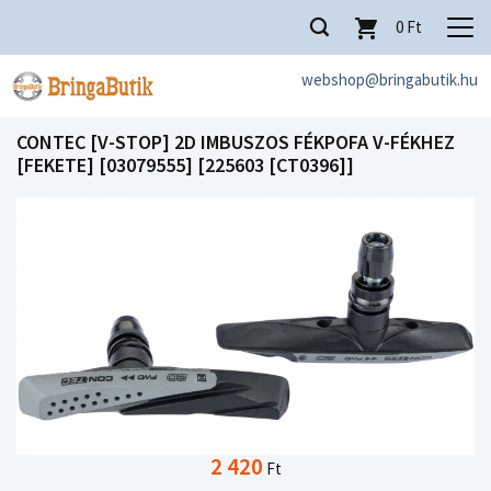
0
Ft
webshop@bringabutik.hu
CONTEC [V-STOP] 2D IMBUSZOS FÉKPOFA V-FÉKHEZ
[FEKETE] [03079555] [225603 [CT0396]]
2 420
Ft