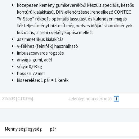
közepesen kemény gumikeverékből készült speciális, kettős
kontúrú kialakítású, DIN-ellenőrzéssel rendelkező CONTEC
"V-Stop" fékpofa optimális lassulást és különösen magas
fékteljesítményt biztosít még nedves időjárási körülmények
között is, a felni csekély kopása mellett
aszimmetrikus kialakítás
v-fékhez (felnifék) használható
imbuszcsavaros rögztés
anyaga: gumi, acél
súlya: 0,08 kg
hossza: 72 mm
kiszerelése: 1 pár = 1 kerék
225603 [CT0396]
Jelenleg nem elérhető
Mennyiségi egység
pár