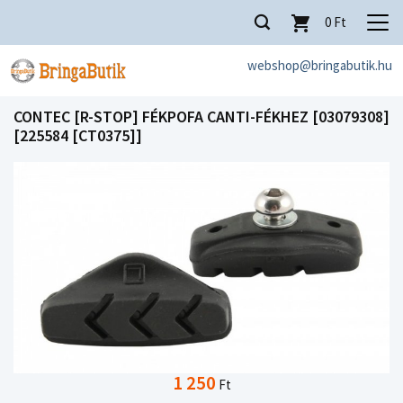
0
Ft
webshop@bringabutik.hu
CONTEC [R-STOP] FÉKPOFA CANTI-FÉKHEZ [03079308]
[225584 [CT0375]]
1 250
Ft