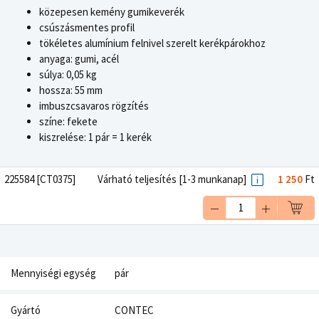
közepesen kemény gumikeverék
csúszásmentes profil
tökéletes alumínium felnivel szerelt kerékpárokhoz
anyaga: gumi, acél
súlya: 0,05 kg
hossza: 55 mm
imbuszcsavaros rögzítés
színe: fekete
kiszrelése: 1 pár = 1 kerék
225584 [CT0375]
Várható teljesítés [1-3 munkanap]
1 250
Ft
Mennyiségi egység
pár
Gyártó
CONTEC