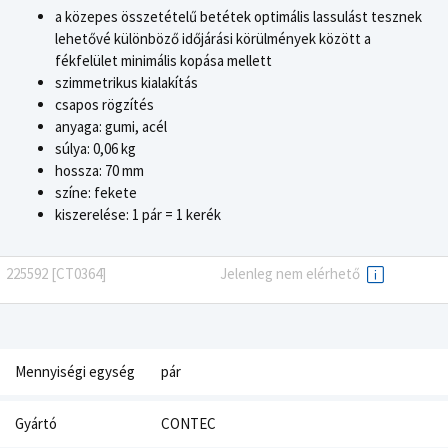
a közepes összetételű betétek optimális lassulást tesznek
lehetővé különböző időjárási körülmények között a
fékfelület minimális kopása mellett
szimmetrikus kialakítás
csapos rögzítés
anyaga: gumi, acél
súlya: 0,06 kg
hossza: 70 mm
színe: fekete
kiszerelése: 1 pár = 1 kerék
225592 [CT0364]
Jelenleg nem elérhető
Mennyiségi egység
pár
Gyártó
CONTEC