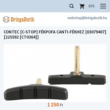
0
Ft
webshop@bringabutik.hu
CONTEC [C-STOP] FÉKPOFA CANTI-FÉKHEZ [03079407]
[225592 [CT0364]]
1 250
Ft