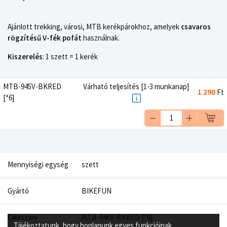
Ajánlott trekking, városi, MTB kerékpárokhoz, amelyek
csavaros
rögzítésű V-fék pofát
használnak.
Kiszerelés
: 1 szett = 1 kerék
MTB-945V-BKRED
Várható teljesítés [1-3 munkanap]
1 290
Ft
[*6]
Mennyiségi egység
szett
Gyártó
BIKEFUN
Cikkszám
MTB-945V-BKRED [*6]
Tájékoztatunk, hogy honlapunk egyes funkcióinak