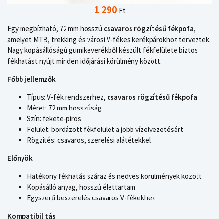
1 290
Ft
Egy megbízható, 72 mm hosszú
csavaros rögzítésű fékpofa
,
amelyet MTB, trekking és városi V-fékes kerékpárokhoz terveztek.
Nagy kopásállóságú gumikeverékből készült fékfelülete biztos
fékhatást nyújt minden időjárási körülmény között.
Főbb jellemzők
Típus: V-fék rendszerhez,
csavaros rögzítésű fékpofa
Méret: 72 mm hosszúság
Szín: fekete-piros
Felület: bordázott fékfelület a jobb vízelvezetésért
Rögzítés: csavaros, szerelési alátétekkel
Előnyök
Hatékony fékhatás száraz és nedves körülmények között
Kopásálló anyag, hosszú élettartam
Egyszerű beszerelés csavaros V-fékekhez
Kompatibilitás