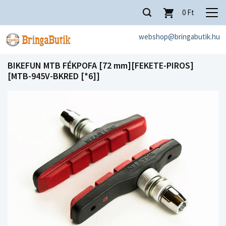
0
Ft
webshop@bringabutik.hu
BIKEFUN MTB FÉKPOFA [72 mm][FEKETE-PIROS]
[MTB-945V-BKRED [*6]]