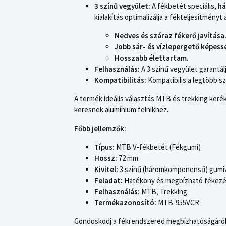
3 színű vegyület:
A fékbetét speciális,
há
kialakítás optimalizálja a fékteljesítmény
Nedves és száraz fékerő javítása
Jobb sár- és vízlepergető képess
Hosszabb élettartam.
Felhasználás:
A 3 színű vegyület garantálj
Kompatibilitás:
Kompatibilis a legtöbb s
A termék ideális választás MTB és trekking ker
keresnek alumínium felnikhez.
Főbb jellemzők:
Típus:
MTB V-fékbetét (Fékgumi)
Hossz:
72 mm
Kivitel:
3 színű (háromkomponensű) gumi
Feladat:
Hatékony és megbízható fékezés
Felhasználás:
MTB, Trekking
Termékazonosító:
MTB-955VCR
Gondoskodj a fékrendszered megbízhatóságáról