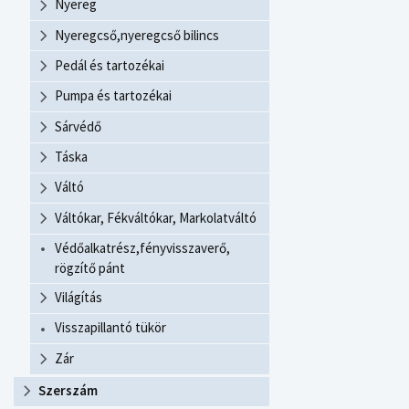
Nyereg
Nyeregcső,nyeregcső bilincs
Pedál és tartozékai
Pumpa és tartozékai
Sárvédő
Táska
Váltó
Váltókar, Fékváltókar, Markolatváltó
Védőalkatrész,fényvisszaverő,
rögzítő pánt
Világítás
Visszapillantó tükör
Zár
Szerszám