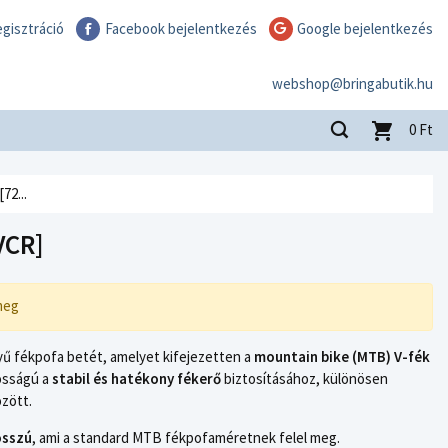
gisztráció
Facebook bejelentkezés
Google bejelentkezés
webshop@bringabutik.hu
0
Ft
2...
VCR]
meg
ű fékpofa betét, amelyet kifejezetten a
mountain bike (MTB) V-fék
osságú a
stabil és hatékony fékerő
biztosításához, különösen
zött.
osszú
, ami a standard MTB fékpofaméretnek felel meg.