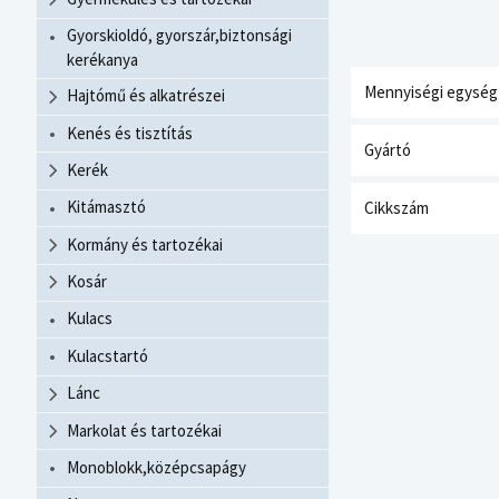
Gyorskioldó, gyorszár,biztonsági
kerékanya
Mennyiségi egység
Hajtómű és alkatrészei
Kenés és tisztítás
Gyártó
Kerék
Kitámasztó
Cikkszám
Kormány és tartozékai
Kosár
Kulacs
Kulacstartó
Lánc
Markolat és tartozékai
Monoblokk,középcsapágy