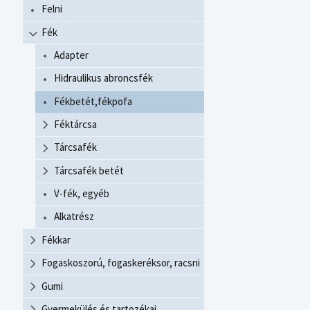
Felni
Fék
Adapter
Hidraulikus abroncsfék
Fékbetét,fékpofa
Féktárcsa
Tárcsafék
Tárcsafék betét
V-fék, egyéb
Alkatrész
Fékkar
Fogaskoszorú, fogaskeréksor, racsni
Gumi
Gyermekülés és tartozékai