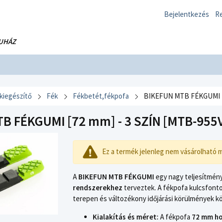
Bejelentkezés
Re
UHÁZ
 kiegészítő
Fék
Fékbetét,fékpofa
BIKEFUN MTB FÉKGUMI [7
B FÉKGUMI [72 mm] - 3 SZÍN [MTB-955
Ez a termék jelenleg nem vásárolható 
A
BIKEFUN MTB FÉKGUMI
egy nagy teljesítmény
rendszerekhez
terveztek. A fékpofa kulcsfont
terepen és változékony időjárási körülmények kö
Kialakítás és méret:
A fékpofa
72 mm h