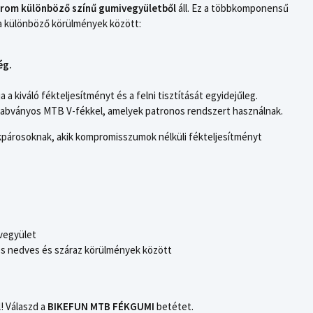
rom különböző színű gumivegyületből
áll. Ez a többkomponensű
t a különböző körülmények között:
.
ég.
a a kiváló fékteljesítményt és a felni tisztítását egyidejűleg.
zabványos MTB V-fékkel, amelyek patronos rendszert használnak.
ékpárosoknak, akik kompromisszumok nélküli fékteljesítményt
vegyület
 nedves és száraz körülmények között
! Válaszd a
BIKEFUN MTB FÉKGUMI
betétet.