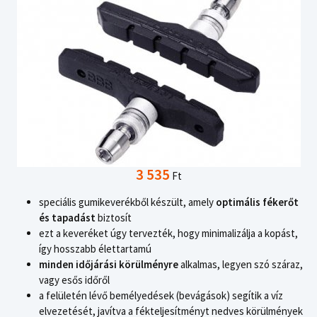
3 535
Ft
speciális gumikeverékből készült, amely
optimális fékerőt
és tapadást
biztosít
ezt a keveréket úgy tervezték, hogy minimalizálja a kopást,
így hosszabb élettartamú
minden időjárási körülményre
alkalmas, legyen szó száraz,
vagy esős időről
a felületén lévő bemélyedések (bevágások) segítik a víz
elvezetését, javítva a fékteljesítményt nedves körülmények