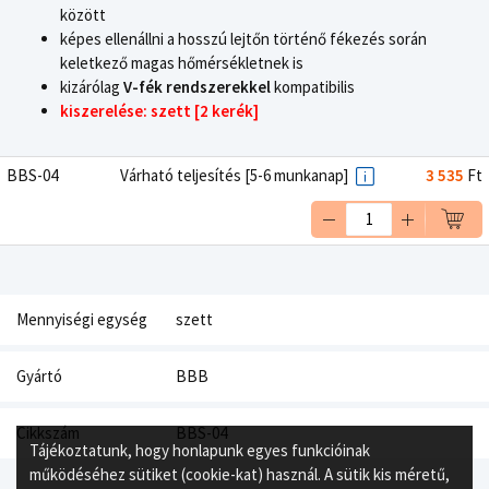
között
képes ellenállni a hosszú lejtőn történő fékezés során
keletkező magas hőmérsékletnek is
kizárólag
V-fék rendszerekkel
kompatibilis
kiszerelése: szett [2 kerék]
BBS-04
Várható teljesítés [5-6 munkanap]
3 535
Ft
Mennyiségi egység
szett
Gyártó
BBB
Cikkszám
BBS-04
Tájékoztatunk, hogy honlapunk egyes funkcióinak
működéséhez sütiket (cookie-kat) használ. A sütik kis méretű,