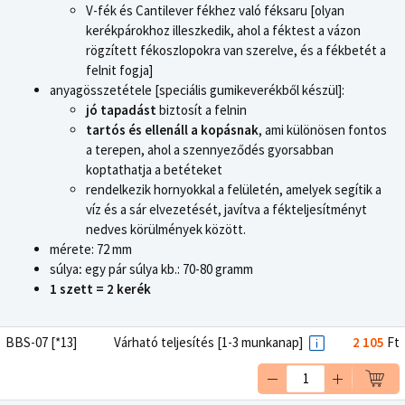
V-fék és Cantilever fékhez való féksaru [olyan
kerékpárokhoz illeszkedik, ahol a féktest a vázon
rögzített fékoszlopokra van szerelve, és a fékbetét a
felnit fogja]
anyagösszetétele [speciális gumikeverékből készül]:
jó tapadást
biztosít a felnin
tartós és ellenáll a kopásnak
, ami különösen fontos
a terepen, ahol a szennyeződés gyorsabban
koptathatja a betéteket
rendelkezik hornyokkal a felületén, amelyek segítik a
víz és a sár elvezetését, javítva a fékteljesítményt
nedves körülmények között.
mérete: 72 mm
súlya
:
egy pár súlya kb.: 70-80 gramm
1 szett = 2 kerék
BBS-07 [*13]
Várható teljesítés [1-3 munkanap]
2 105
Ft