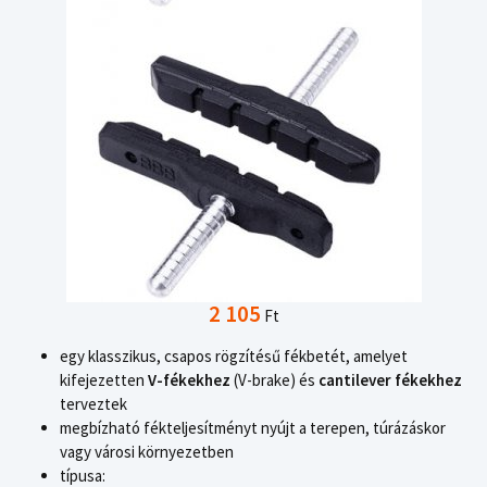
2 105
Ft
egy klasszikus, csapos rögzítésű fékbetét, amelyet
kifejezetten
V-fékekhez
(V-brake) és
cantilever fékekhez
terveztek
megbízható fékteljesítményt nyújt a terepen, túrázáskor
vagy városi környezetben
típusa: