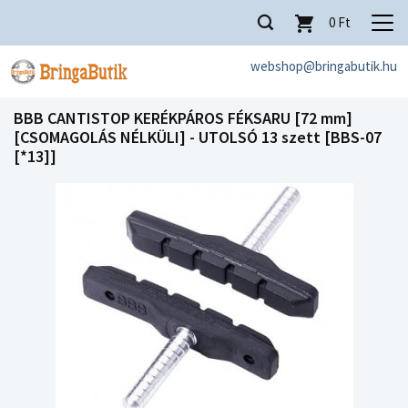
0
Ft
webshop@bringabutik.hu
BBB CANTISTOP KERÉKPÁROS FÉKSARU [72 mm]
[CSOMAGOLÁS NÉLKÜLI] - UTOLSÓ 13 szett [BBS-07
[*13]]