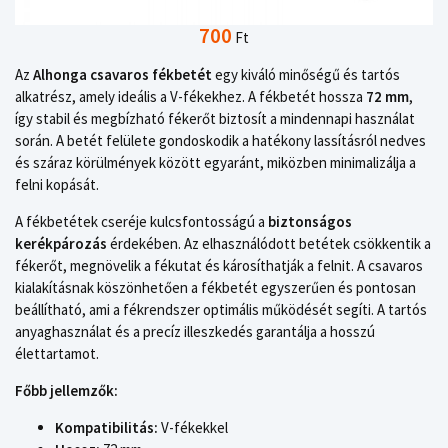
700
Ft
Az
Alhonga csavaros fékbetét
egy kiváló minőségű és tartós
alkatrész, amely ideális a V-fékekhez. A fékbetét hossza
72 mm
,
így stabil és megbízható fékerőt biztosít a mindennapi használat
során. A betét felülete gondoskodik a hatékony lassításról nedves
és száraz körülmények között egyaránt, miközben minimalizálja a
felni kopását.
A fékbetétek cseréje kulcsfontosságú a
biztonságos
kerékpározás
érdekében. Az elhasználódott betétek csökkentik a
fékerőt, megnövelik a fékutat és károsíthatják a felnit. A csavaros
kialakításnak köszönhetően a fékbetét egyszerűen és pontosan
beállítható, ami a fékrendszer optimális működését segíti. A tartós
anyaghasználat és a precíz illeszkedés garantálja a hosszú
élettartamot.
Főbb jellemzők:
Kompatibilitás:
V-fékekkel