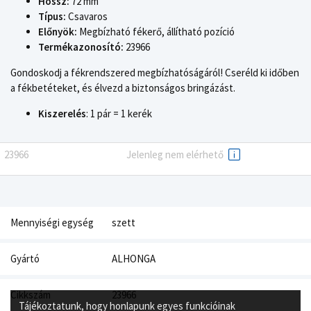
Hossz:
72 mm
Típus:
Csavaros
Előnyök:
Megbízható fékerő, állítható pozíció
Termékazonosító:
23966
Gondoskodj a fékrendszered megbízhatóságáról! Cseréld ki időben
a fékbetéteket, és élvezd a biztonságos bringázást.
Kiszerelés
: 1 pár = 1 kerék
23966
Jelenleg nem elérhető
Mennyiségi egység
szett
Gyártó
ALHONGA
Cikkszám
23966
Tájékoztatunk, hogy honlapunk egyes funkcióinak