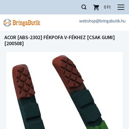
0
Ft
webshop@bringabutik.hu
ACOR [ABS-2302] FÉKPOFA V-FÉKHEZ [CSAK GUMI]
[200508]