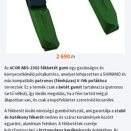
2 690
Ft
Az
ACOR ABS-2302 fékbetét gumi
egy gazdaságos és
környezetkímélő pótalkatrész, amelyet kifejezetten a SHIMANO és
más kompatibilis
patronos (fémházas) V-fék pofákhoz
terveztek. Ez a termék csak a
betét gumit
tartalmazza (patronos
tartó nélkül), így ideális megoldás, ha a fém tartód még jó
állapotban van, és csak a kopófelületet szeretnéd kicserélni.
A fékbetét kiváló minőségű gumiból készült, ami garantálja a
stabil
és hatékony fékerőt
nedves és száraz körülmények között
egyaránt, alumínium felniken. A fékbetétek cseréje
kulcsfontosságú a
biztonságos kerékpározás
érdekében. Az