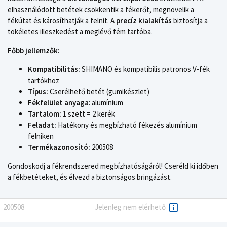
elhasználódott betétek csökkentik a fékerőt, megnövelik a
fékútat és károsíthatják a felnit. A
precíz kialakítás
biztosítja a
tökéletes illeszkedést a meglévő fém tartóba.
Főbb jellemzők:
Kompatibilitás:
SHIMANO és kompatibilis patronos V-fék
tartókhoz
Típus:
Cserélhető betét (gumikészlet)
Fékfelület anyaga
: alumínium
Tartalom:
1 szett = 2 kerék
Feladat:
Hatékony és megbízható fékezés alumínium
felniken
Termékazonosító:
200508
Gondoskodj a fékrendszered megbízhatóságáról! Cseréld ki időben
a fékbetéteket, és élvezd a biztonságos bringázást.
200508
Jelenleg nem elérhető