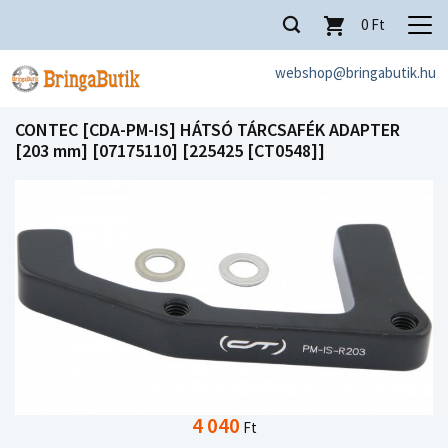
0
Ft
webshop@bringabutik.hu
CONTEC [CDA-PM-IS] HÁTSÓ TÁRCSAFÉK ADAPTER
[203 mm] [07175110] [225425 [CT0548]]
4 040
Ft