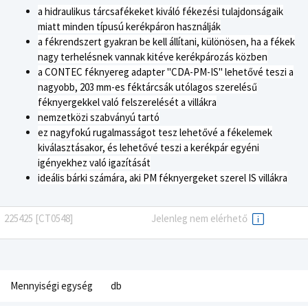
a hidraulikus tárcsafékeket kiváló fékezési tulajdonságaik
miatt minden típusú kerékpáron használják
a
fékrendszert gyakran be kell állítani, különösen, ha a fékek
nagy terhelésnek vannak kitéve kerékpározás közben
a CONTEC féknyereg adapter "CDA-PM-IS" lehetővé teszi a
nagyobb, 203 mm-es féktárcsák utólagos szerelésű
féknyergekkel való felszerelését a villákra
nemzetközi szabványú tartó
e
z nagyfokú rugalmasságot tesz lehetővé a fékelemek
kiválasztásakor, és lehetővé teszi a kerékpár egyéni
igényekhez való igazítását
i
deális bárki számára, aki PM féknyergeket szerel IS villákra
225425 [CT0548]
Jelenleg nem elérhető
Mennyiségi egység
db