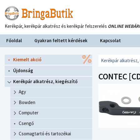
Kerékpár, kerékpár alkatrész és kerékpár felszerelés
ONLINE WEBÁR
Főoldal
Gyakran feltett kérdések
Kapcsolat
Kiemelt akció
Kerékpár alkatrész,
Újdonság
CONTEC [CD
Kerékpár alkatrész, kiegészítő
Agy
Bowden
Computer
Csengő
Csomagtartó és tartozékai