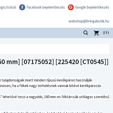
gisztráció
Facebook bejelentkezés
Google bejelentkezés
webshop@bringabutik.hu
0
Ft
0 mm] [07175052] [225420 [CT0545]]
si tulajdonságaik miatt minden típusú kerékpáron használják
ülönösen, ha a fékek nagy terhelésnek vannak kitéve kerékpározás
lehetővé teszi a nagyobb, 160 mm-es féktárcsák utólagos szerelésű