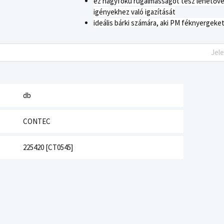
e
z nagyfokú rugalmasságot tesz lehetővé 
igényekhez való igazítását
i
deális bárki számára, aki PM féknyergeket s
Jel
db
CONTEC
225420 [CT0545]