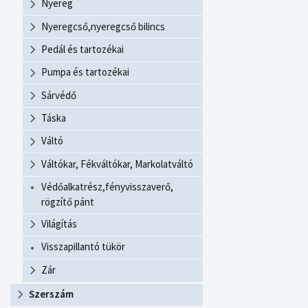
Nyereg
Nyeregcső,nyeregcső bilincs
Pedál és tartozékai
Pumpa és tartozékai
Sárvédő
Táska
Váltó
Váltókar, Fékváltókar, Markolatváltó
Védőalkatrész,fényvisszaverő,
rögzítő pánt
Világítás
Visszapillantó tükör
Zár
Szerszám