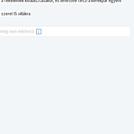
a fékelemek kiválasztásakor, és lehetővé teszi a kerékpár egyéni
zerel IS villákra
enleg nem elérhető