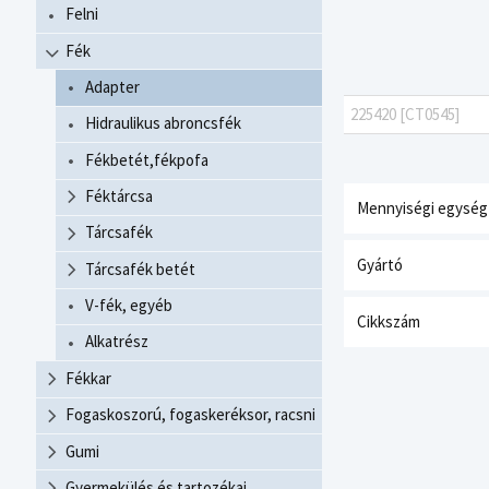
Felni
Fék
Adapter
225420 [CT0545]
Hidraulikus abroncsfék
Fékbetét,fékpofa
Féktárcsa
Mennyiségi egység
Tárcsafék
Gyártó
Tárcsafék betét
V-fék, egyéb
Cikkszám
Alkatrész
Fékkar
Fogaskoszorú, fogaskeréksor, racsni
Gumi
Gyermekülés és tartozékai