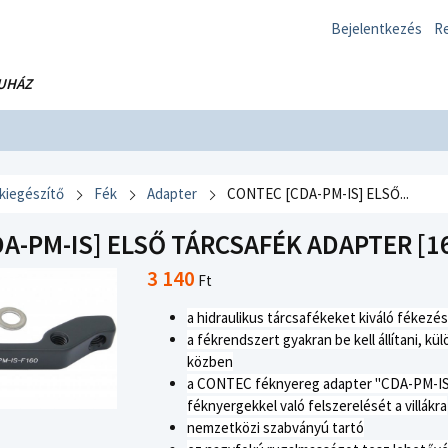
Bejelentkezés
Re
UHÁZ
 kiegészítő
Fék
Adapter
CONTEC [CDA-PM-IS] ELSŐ...
A-PM-IS] ELSŐ TÁRCSAFÉK ADAPTER [16
3 140
Ft
a hidraulikus tárcsafékeket kiváló fékezé
a
fékrendszert gyakran be kell állítani, k
közben
a CONTEC féknyereg adapter "CDA-PM-IS" 
féknyergekkel való felszerelését a villákra
nemzetközi szabványú tartó