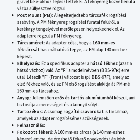
gravel bike-okhoz fejlesztettek ki. A féknyereg közvetlenül a
vázba süllyesztve rögzül.
Post Mount (PM):
A legelterjedtebb tárcsafék rögzítési
szabvány. A PM féknyereg rögzítési furatai felülről, a
kerékagy tengelyével merőlegesen helyezkednek el. Az
adapterre rögzül a PM féknyereg.
Tárcsaméret:
Az adapter célja, hogy a
160 mm-es
féktárcsát
használhatóvá tegye, az FM alap 140 mm-hez
képest.
Elhelyezés:
Ez a specifikus adapter a
hátsó fékhez
(azaz a
hátsó vázhoz) való. Az "R" a modellnévben (BBS-97
R
) erre
utal. Létezik "F" (Front) változat is (pl. BBS-97F), amely az
első fékhez való, és az FM első rögzítést alakítja át PM-mé
160 mm-es tárcsához.
Anyag:
Jellemzően
erős és tartós alumíniumból
készül, ami
biztosítja a merevséget és a könnyű súlyt.
Tartozékok:
A csomag
rögzítő csavarokat
is tartalmaz,
amelyek az adapter rögzítéséhez szükségesek.
Felhasználás:
Fokozott fékerő:
A 160 mm-es tárcsa (a 140 mm-eshez
képest) enyhe, de érezhető fékerő növekedést és jobb