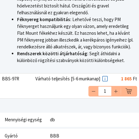
hőelvezetést biztosít hátul. Országúti és gravel
felhasználásnál ez gyakran elegendő.
Féknyereg kompatibilitás:
Lehetővé teszi, hogy PM
féknyerget használjunk egy olyan vázon, amely eredetileg
Flat Mount fékekhez készült. Ez hasznos lehet, ha a kívánt
PM féknyereg jobban illeszkedik a kerékpáros igényeihez (pl.
rendelkezésre álló alkatrészek, ár, vagy bizonyos funkciók).
Rendszerek közötti átjárhatóság:
Segít áthidalni a
különböző rögzítési szabványok közötti különbségeket.
BBS-97R
Várható teljesítés [5-6 munkanap]
1 865
Ft
Mennyiségi egység
db
Gyártó
BBB