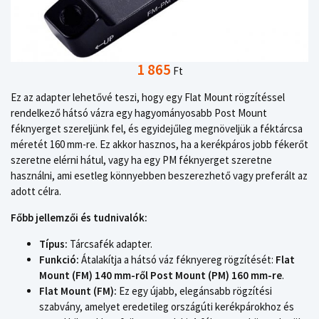
1 865
Ft
Ez az adapter lehetővé teszi, hogy egy Flat Mount rögzítéssel
rendelkező hátsó vázra egy hagyományosabb Post Mount
féknyerget szereljünk fel, és egyidejűleg megnöveljük a féktárcsa
méretét 160 mm-re. Ez akkor hasznos, ha a kerékpáros jobb fékerőt
szeretne elérni hátul, vagy ha egy PM féknyerget szeretne
használni, ami esetleg könnyebben beszerezhető vagy preferált az
adott célra.
Főbb jellemzői és tudnivalók:
Típus:
Tárcsafék adapter.
Funkció:
Átalakítja a hátsó váz féknyereg rögzítését:
Flat
Mount (FM) 140 mm-ről Post Mount (PM) 160 mm-re
.
Flat Mount (FM):
Ez egy újabb, elegánsabb rögzítési
szabvány, amelyet eredetileg országúti kerékpárokhoz és