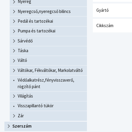
Nyereg
Gyártó
Nyeregcső,nyeregcső bilincs
Pedál és tartozékai
Cikkszám
Pumpa és tartozékai
Sárvédő
Táska
Váltó
Váltókar, Fékváltókar, Markolatváltó
Védőalkatrész,fényvisszaverő,
rögzítő pánt
Világítás
Visszapillantó tükör
Zár
Szerszám