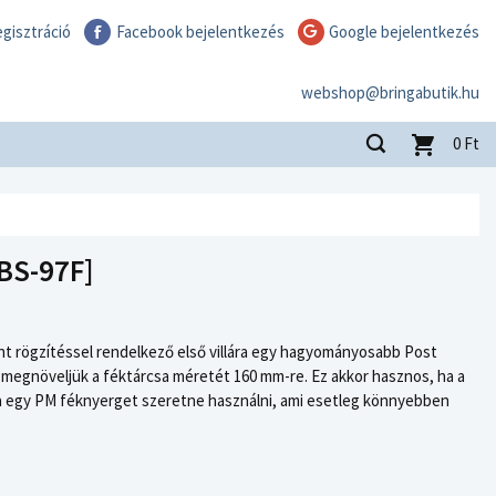
gisztráció
Facebook bejelentkezés
Google bejelentkezés
webshop@bringabutik.hu
0
Ft
BS-97F]
nt rögzítéssel rendelkező első villára egy hagyományosabb Post
 megnöveljük a féktárcsa méretét 160 mm-re. Ez akkor hasznos, ha a
ha egy PM féknyerget szeretne használni, ami esetleg könnyebben