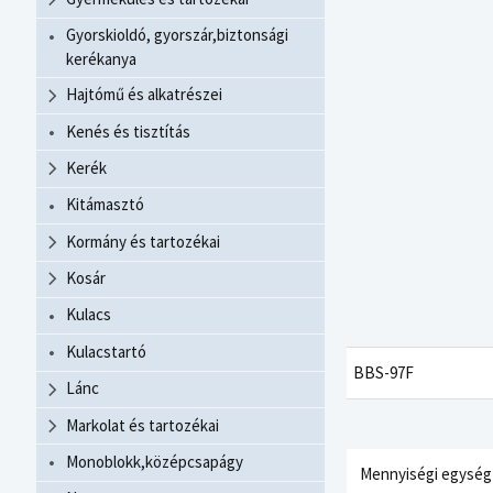
Gyorskioldó, gyorszár,biztonsági
kerékanya
Hajtómű és alkatrészei
Kenés és tisztítás
Kerék
Kitámasztó
Kormány és tartozékai
Kosár
Kulacs
Kulacstartó
BBS-97F
Lánc
Markolat és tartozékai
Monoblokk,középcsapágy
Mennyiségi egység