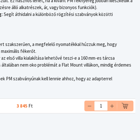
ült. Ez hasznos lehet, ha a kívánt PM féknyereg jobban illeszkedik a
ésre álló alkatrészek, ár, vagy bizonyos funkciók).
g:
Segít áthidalni a különböző rögzítési szabványok közötti
rt szakszerűen, a megfelelő nyomatékkal húzzuk meg, hogy
a maximális fékerőt.
y az első villa kialakítása lehetővé teszi-e a 160 mm-es tárcsa
ás általában nem oko problémát a Flat Mount villákon, mindig érdemes
k PM szabványúnak kell lennie ahhoz, hogy az adapterrel
3 845
Ft