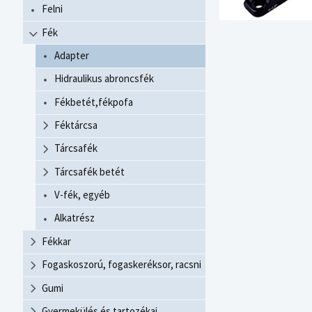
Felni
Fék
Adapter
Hidraulikus abroncsfék
Fékbetét,fékpofa
Féktárcsa
Tárcsafék
Tárcsafék betét
V-fék, egyéb
Alkatrész
Fékkar
Fogaskoszorú, fogaskeréksor, racsni
Gumi
Gyermekülés és tartozékai