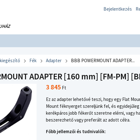
Bejelentkezés
Re
UHÁZ
 kiegészítő
Fék
Adapter
BBB POWERMOUNT ADAPTER...
MOUNT ADAPTER [160 mm] [FM-PM] [B
3 845
Ft
Ez az adapter lehetővé teszi, hogy egy Flat Mou
Mount féknyerget szereljünk fel, és egyidejűleg
kerékpáros jobb fékerőt szeretne elérni, vagy 
beszerezhető vagy preferált az adott célra.
Főbb jellemzői és tudnivalók: