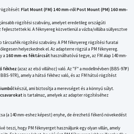
 rögzítését:
Flat Mount (FM) 140 mm-ről Post Mount (PM) 160 mm-
gánsabb rögzítési szabvány, amelyet eredetileg országúti
fejlesztettek ki. A féknyereg közvetlenül a vázba/villába süllyesztve
b tárcsafék rögzítési szabvány. A PM féknyereg rögzítési furatai
erőlegesen helyezkednek el. Az adapterre rögzül a PM féknyereg.
gy a
160 mm-es féktárcsát
használhatóvá tegye, az FM alap 140 mm-
ső fékhez
(azaz az első villához) való. Az "F" a modellnévben (BBS-97
F
)
pl. BBS-97R), amely a hátsó fékhez való, és az FM hátsó rögzítést
niumból
készül, ami biztosítja a merevséget és a könnyű súlyt.
 csavarokat
is tartalmaz, amelyek az adapter rögzítéséhez
csa (a 140 mm-eshez képest) enyhe, de érezhető fékerő növekedést
é teszi, hogy PM féknyerget használjunk egy olyan villán, amely