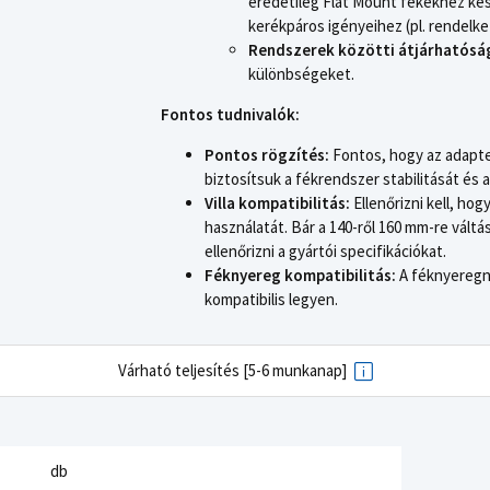
eredetileg Flat Mount fékekhez kész
kerékpáros igényeihez (pl. rendelkez
Rendszerek közötti átjárhatósá
különbségeket.
Fontos tudnivalók:
Pontos rögzítés:
Fontos, hogy az adapte
biztosítsuk a fékrendszer stabilitását és 
Villa kompatibilitás:
Ellenőrizni kell, hog
használatát. Bár a 140-ről 160 mm-re vált
ellenőrizni a gyártói specifikációkat.
Féknyereg kompatibilitás:
A féknyeregne
kompatibilis legyen.
Várható teljesítés [5-6 munkanap]
db