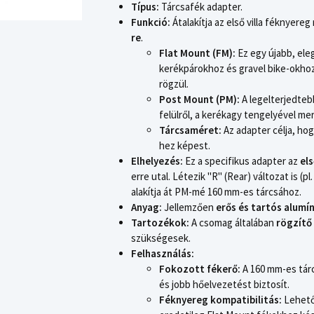
Típus:
Tárcsafék adapter.
Funkció:
Átalakítja az első villa féknyereg
re
.
Flat Mount (FM):
Ez egy újabb, ele
kerékpárokhoz és gravel bike-okhoz 
rögzül.
Post Mount (PM):
A legelterjedteb
felülről, a kerékagy tengelyével m
Tárcsaméret:
Az adapter célja, ho
hez képest.
Elhelyezés:
Ez a specifikus adapter az
el
erre utal. Létezik "R" (Rear) változat is (
alakítja át PM-mé 160 mm-es tárcsához.
Anyag:
Jellemzően
erős és tartós alumí
Tartozékok:
A csomag általában
rögzítő
szükségesek.
Felhasználás:
Fokozott fékerő:
A 160 mm-es tár
és jobb hőelvezetést biztosít.
Féknyereg kompatibilitás:
Lehetőv