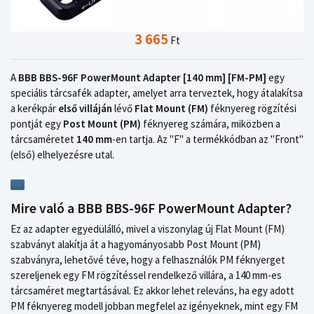
3 665
Ft
A
BBB BBS-96F PowerMount Adapter [140 mm] [FM-PM]
egy
speciális tárcsafék adapter, amelyet arra terveztek, hogy átalakítsa
a kerékpár
első villáján
lévő
Flat Mount (FM)
féknyereg rögzítési
pontját egy
Post Mount (PM)
féknyereg számára, miközben a
tárcsaméretet
140 mm
-en tartja. Az "F" a termékkódban az "Front"
(első) elhelyezésre utal.
Mire való a BBB BBS-96F PowerMount Adapter?
Ez az adapter egyedülálló, mivel a viszonylag új Flat Mount (FM)
szabványt alakítja át a hagyományosabb Post Mount (PM)
szabványra, lehetővé téve, hogy a felhasználók PM féknyerget
szereljenek egy FM rögzítéssel rendelkező villára, a 140 mm-es
tárcsaméret megtartásával. Ez akkor lehet releváns, ha egy adott
PM féknyereg modell jobban megfelel az igényeknek, mint egy FM