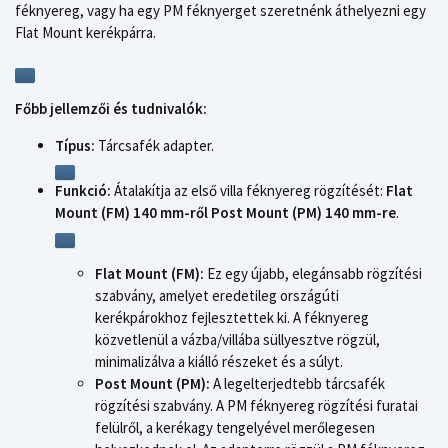
féknyereg, vagy ha egy PM féknyerget szeretnénk áthelyezni egy
Flat Mount kerékpárra.
Főbb jellemzői és tudnivalók:
Típus:
Tárcsafék adapter.
Funkció:
Átalakítja az első villa féknyereg rögzítését:
Flat
Mount (FM) 140 mm-ről Post Mount (PM) 140 mm-re
.
Flat Mount (FM):
Ez egy újabb, elegánsabb rögzítési
szabvány, amelyet eredetileg országúti
kerékpárokhoz fejlesztettek ki. A féknyereg
közvetlenül a vázba/villába süllyesztve rögzül,
minimalizálva a kiálló részeket és a súlyt.
Post Mount (PM):
A legelterjedtebb tárcsafék
rögzítési szabvány. A PM féknyereg rögzítési furatai
felülről, a kerékagy tengelyével merőlegesen