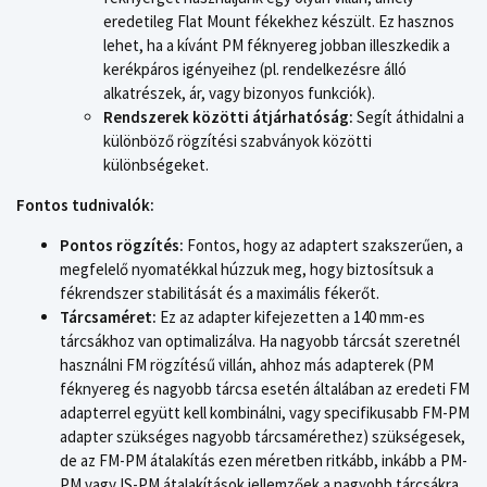
eredetileg Flat Mount fékekhez készült. Ez hasznos
lehet, ha a kívánt PM féknyereg jobban illeszkedik a
kerékpáros igényeihez (pl. rendelkezésre álló
alkatrészek, ár, vagy bizonyos funkciók).
Rendszerek közötti átjárhatóság:
Segít áthidalni a
különböző rögzítési szabványok közötti
különbségeket.
Fontos tudnivalók:
Pontos rögzítés:
Fontos, hogy az adaptert szakszerűen, a
megfelelő nyomatékkal húzzuk meg, hogy biztosítsuk a
fékrendszer stabilitását és a maximális fékerőt.
Tárcsaméret:
Ez az adapter kifejezetten a 140 mm-es
tárcsákhoz van optimalizálva. Ha nagyobb tárcsát szeretnél
használni FM rögzítésű villán, ahhoz más adapterek (PM
féknyereg és nagyobb tárcsa esetén általában az eredeti FM
adapterrel együtt kell kombinálni, vagy specifikusabb FM-PM
adapter szükséges nagyobb tárcsamérethez) szükségesek,
de az FM-PM átalakítás ezen méretben ritkább, inkább a PM-
PM vagy IS-PM átalakítások jellemzőek a nagyobb tárcsákra.