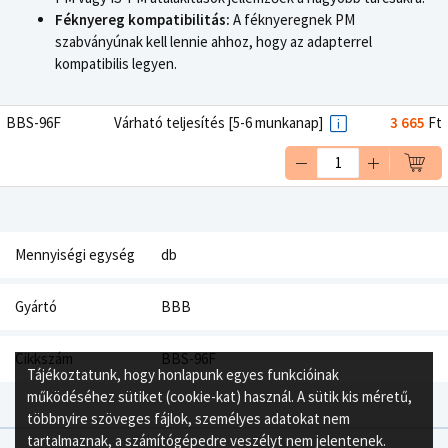
Féknyereg kompatibilitás:
A féknyeregnek PM
szabványúnak kell lennie ahhoz, hogy az adapterrel
kompatibilis legyen.
BBS-96F
Várható teljesítés [5-6 munkanap]
3 665
Ft
Mennyiségi egység
db
Gyártó
BBB
Cikkszám
BBS-96F
Tájékoztatunk, hogy honlapunk egyes funkcióinak
működéséhez sütiket (cookie-kat) használ. A sütik kis méretű,
többnyire szöveges fájlok, személyes adatokat nem
tartalmaznak, a számítógépedre veszélyt nem jelentenek.