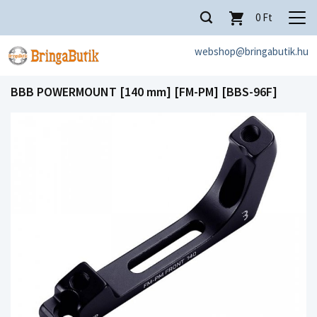
0
Ft
webshop@bringabutik.hu
BBB POWERMOUNT [140 mm] [FM-PM] [BBS-96F]