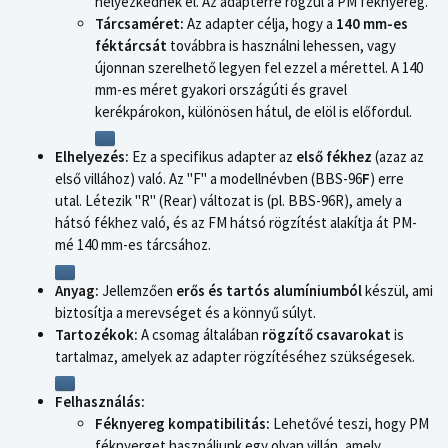
helyezkednek el. Az adapterre rögzül a PM féknyereg.
Tárcsaméret:
Az adapter célja, hogy a
140 mm-es
féktárcsát
továbbra is használni lehessen, vagy
újonnan szerelhető legyen fel ezzel a mérettel. A 140
mm-es méret gyakori országúti és gravel
kerékpárokon, különösen hátul, de elöl is előfordul.
Elhelyezés:
Ez a specifikus adapter az
első fékhez
(azaz az
első villához) való. Az "F" a modellnévben (BBS-96
F
) erre
utal. Létezik "R" (Rear) változat is (pl. BBS-96R), amely a
hátsó fékhez való, és az FM hátsó rögzítést alakítja át PM-
mé 140 mm-es tárcsához.
Anyag:
Jellemzően
erős és tartós alumíniumból
készül, ami
biztosítja a merevséget és a könnyű súlyt.
Tartozékok:
A csomag általában
rögzítő csavarokat
is
tartalmaz, amelyek az adapter rögzítéséhez szükségesek.
Felhasználás:
Féknyereg kompatibilitás:
Lehetővé teszi, hogy PM
féknyerget használjunk egy olyan villán, amely