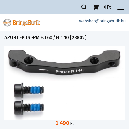
0
Ft
webshop@bringabutik.hu
AZURTEK IS>PM E:160 / H:140 [23802]
1 490
Ft