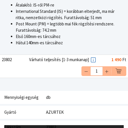
Átalakító: IS-ről PM-re
International Standard (IS) = korábban elterjedt, ma már
ritka, nemzetközi rögzítés. Furattávolság: 51 mm
Post Mount (PM) = legtöbb mai fék rögzítési rendszere.
Furattávolság: 74.2 mm
Első 160mm-es tárcsához
Hátul 140mm-es tárcsához
23802
Várható teljesítés [1-3 munkanap]
1 490
Ft
Mennyiségi egység
db
Gyártó
AZURTEK
Cikkszám
23802