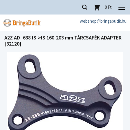
0
Ft
webshop@bringabutik.hu
A2Z AD- 638 IS->IS 160-203 mm TÁRCSAFÉK ADAPTER
[32120]