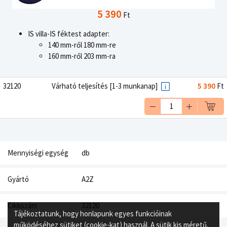
5 390
Ft
IS villa-IS féktest adapter:
140 mm-ről 180 mm-re
160 mm-ről 203 mm-ra
32120
Várható teljesítés [1-3 munkanap]
5 390
Ft
Mennyiségi egység
db
Gyártó
A2Z
Cikkszám
32120
Tájékoztatunk, hogy honlapunk egyes funkcióinak
működéséhez sütiket (cookie-kat) használ. A sütik kis méretű,