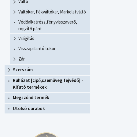
Váltó
Váltókar, Fékváltókar, Markolatváltó
Védőalkatrész,fényvisszaverő,
rögzítő pánt
Világítás
Visszapillantó tükör
Zár
Szerszám
Ruházat [cipő,szemüveg,fejvédő] -
Kifutó termékek
Megszűnő termék
Utolsó darabok