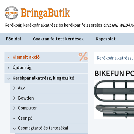
Kerékpár, kerékpár alkatrész és kerékpár felszerelés
ONLINE WEBÁR
Főoldal
Gyakran feltett kérdések
Kapcsolat
Kiemelt akció
Kerékpár alkatrész,
Újdonság
BIKEFUN P
Kerékpár alkatrész, kiegészítő
Agy
Bowden
Computer
Csengő
Csomagtartó és tartozékai