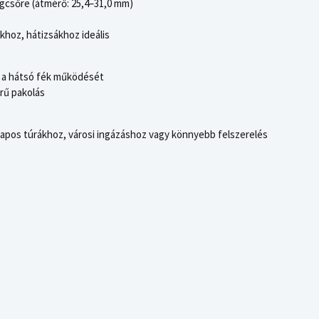
egcsőre (átmérő: 25,4–31,0 mm)
khoz, hátizsákhoz ideális
a a hátsó fék működését
erű pakolás
apos túrákhoz, városi ingázáshoz vagy könnyebb felszerelés