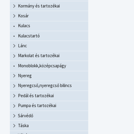
Kormány és tartozékai
Kosár
Kulacs
Kulacstartó
Lánc
Markolat és tartozékai
Monoblokk,középcsapágy
Nyereg
Nyeregcső,nyeregcső bilincs
Pedál és tartozékai
Pumpa és tartozékai
Sárvédő
Táska