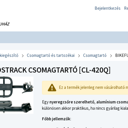
Bejelentkezés
Re
UHÁZ
 kiegészítő
Csomagtartó és tartozékai
Csomagtartó
BIKEFU
OSTRACK CSOMAGTARTÓ [CL-420Q]
Ez a termék jelenleg nem vásárolható 
Egy
nyeregcsőre szerelhető, alumínium csom
különösen akkor praktikus, ha nincs gyárilag kial
Főbb jellemzők
: