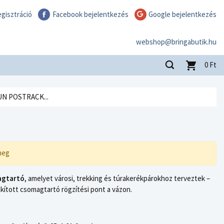
gisztráció
Facebook bejelentkezés
Google bejelentkezés
webshop@bringabutik.hu
0
Ft
N POSTRACK...
meg
agtartó
, amelyet városi, trekking és túrakerékpárokhoz terveztek –
akított csomagtartó rögzítési pont a vázon.