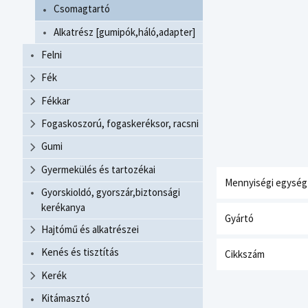
Csomagtartó
Alkatrész [gumipók,háló,adapter]
Felni
Fék
Fékkar
Fogaskoszorú, fogaskeréksor, racsni
Gumi
Gyermekülés és tartozékai
Mennyiségi egység
Gyorskioldó, gyorszár,biztonsági
kerékanya
Gyártó
Hajtómű és alkatrészei
Kenés és tisztítás
Cikkszám
Kerék
Kitámasztó