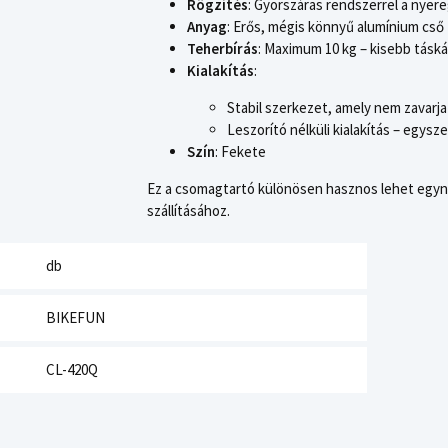
Rögzítés
: Gyorszáras rendszerrel a nyer
Anyag
: Erős, mégis könnyű alumínium cső
Teherbírás
: Maximum 10 kg – kisebb táská
Kialakítás
:
Stabil szerkezet, amely nem zavarj
Leszorító nélküli kialakítás – egysz
Szín
: Fekete
Ez a csomagtartó különösen hasznos lehet egyn
szállításához.
db
BIKEFUN
CL-420Q