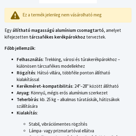
Ez a termék jelenleg nem vásárolható meg
Egy
állítható magasságú alumínium csomagtartó
, amelyet
kifejezetten
tárcsafékes kerékpárokhoz
terveztek.
Főbb jellemzők
:
Felhasználás
: Trekking, városi és túrakerékpárokhoz –
különösen tárcsafékes modellekhez
Rögzítés
: Hátsó villára, többféle ponton állítható
kialakítással
Kerékméret-kompatibilitás
: 24"–28" között állítható
Anyag
: Könnyű, mégis erős alumínium szerkezet
Teherbírás
: kb. 25 kg – alkalmas túratáskák, hátizsákok
szállítására
Kialakítás
:
Stabil, vibrációmentes rögzítés
Lámpa- vagy prizmatartóval ellátva