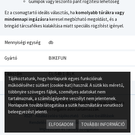
Gumipók vagy leszorító pánt rögzítési lehetőség
Ez a csomagtartó ideális választás, ha
komolyabb túrákra vagy
mindennapi ingázásra
keresel megbízható megoldást, és a
bringád tárcsafékes kialakítása miatt speciális rögzítést igényel.
Mennyiségi egység
db
Gyártó
BIKEFUN
Cikkszám
CL-549-1-BLK
Tájékoztatunk, hogy honlapunk egyes funkcióinak
működéséhez sütiket (cookie-kat) használ. A sütik kis méretű,
többnyire szöveges fájlok, személyes adatokat nem
tartalmaznak, a számítógépedre veszélyt nem jelentenek.
© 2007-2026 Bringa Butik. A feltüntetett árak bruttó árak, a 27%-os
Honlapunk további látogatása a sütik használatára vonatkozó
általános forgalmi adót tartalmazzák.
beleegyezést jelenti.
ÁSZF
Adatkezelési tájékoztató
Cookie-beállítások
Rendelés menete
Adatmódosítási tudnivalók
ELFOGADOM
TOVÁBBI INFORMÁCIÓ
Impresszum és Tárhely Szolgáltató