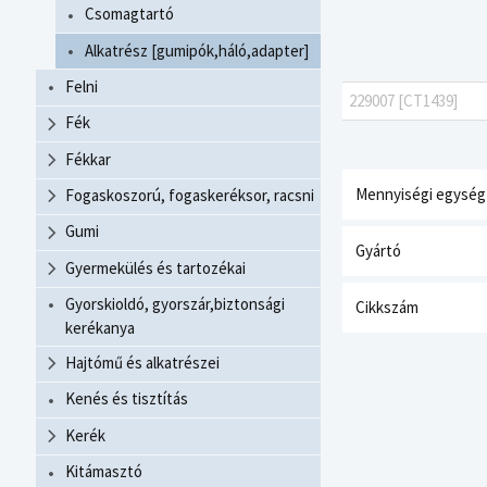
Csomagtartó
Alkatrész [gumipók,háló,adapter]
Felni
229007 [CT1439]
Fék
Fékkar
Mennyiségi egység
Fogaskoszorú, fogaskeréksor, racsni
Gumi
Gyártó
Gyermekülés és tartozékai
Gyorskioldó, gyorszár,biztonsági
Cikkszám
kerékanya
Hajtómű és alkatrészei
Kenés és tisztítás
Kerék
Kitámasztó