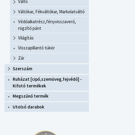
Váltó
Váltókar, Fékváltókar, Markolatváltó
Védőalkatrész,fényvisszaverő,
rögzítő pánt
Világítás
Visszapillantó tükör
Zár
Szerszám
Ruházat [cipő,szemüveg,fejvédő] -
Kifutó termékek
Megszűnő termék
Utolsó darabok