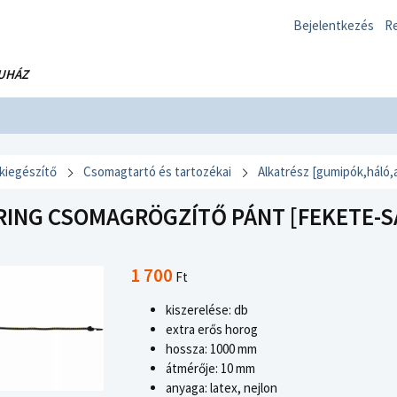
Bejelentkezés
Re
UHÁZ
 kiegészítő
Csomagtartó és tartozékai
Alkatrész [gumipók,háló,
RING CSOMAGRÖGZÍTŐ PÁNT [FEKETE-SÁ
1 700
Ft
kiszerelése: db
extra erős horog
hossza: 1000 mm
átmérője: 10 mm
anyaga: latex, nejlon