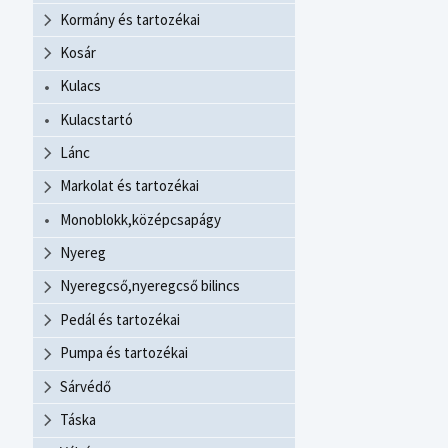
Kormány és tartozékai
Kosár
Kulacs
Kulacstartó
Lánc
Markolat és tartozékai
Monoblokk,középcsapágy
Nyereg
Nyeregcső,nyeregcső bilincs
Pedál és tartozékai
Pumpa és tartozékai
Sárvédő
Táska