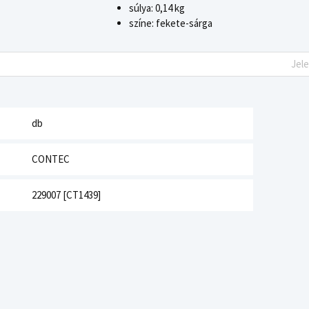
súlya: 0,14 kg
színe: fekete-sárga
Jel
db
CONTEC
229007 [CT1439]