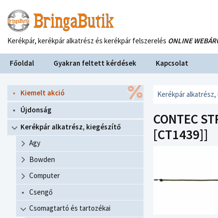
Kerékpár, kerékpár alkatrész és kerékpár felszerelés
ONLINE WEBÁR
Főoldal
Gyakran feltett kérdések
Kapcsolat
Kiemelt akció
Kerékpár alkatrész,
Újdonság
CONTEC ST
Kerékpár alkatrész, kiegészítő
[CT1439]]
Agy
Bowden
Computer
Csengő
Csomagtartó és tartozékai