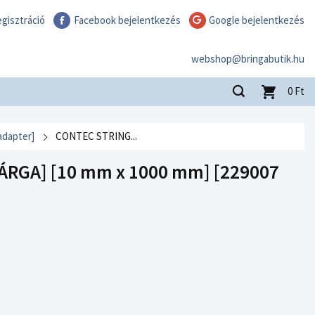
gisztráció
Facebook bejelentkezés
Google bejelentkezés
webshop@bringabutik.hu
0
Ft
adapter]
CONTEC STRING...
RGA] [10 mm x 1000 mm] [229007