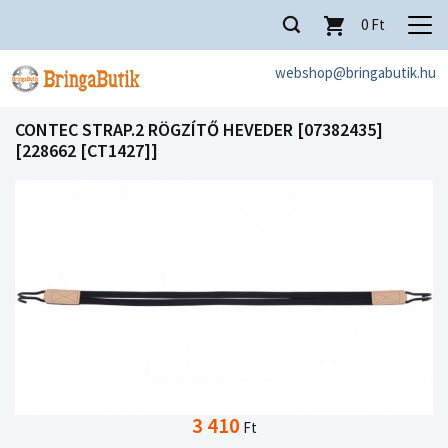
0
Ft
webshop@bringabutik.hu
CONTEC STRAP.2 RÖGZÍTŐ HEVEDER [07382435]
[228662 [CT1427]]
3 410
Ft