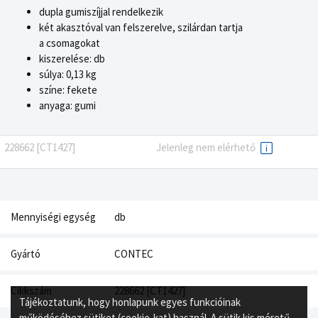
dupla gumiszíjjal rendelkezik
két akasztóval van felszerelve, szilárdan tartja
a csomagokat
kiszerelése: db
súlya: 0,13 kg
színe: fekete
anyaga: gumi
228662 [CT1427]
Jelenleg nem elérhető
Mennyiségi egység
db
Gyártó
CONTEC
Cikkszám
228662 [CT1427]
Tájékoztatunk, hogy honlapunk egyes funkcióinak
működéséhez sütiket (cookie-kat) használ. A sütik kis méretű,