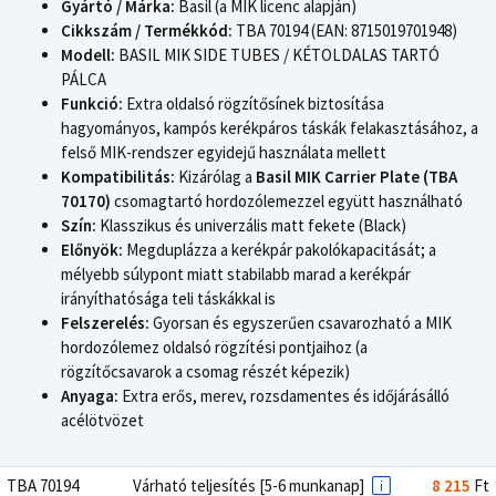
Gyártó / Márka:
Basil (a MIK licenc alapján)
Cikkszám / Termékkód:
TBA 70194 (EAN: 8715019701948)
Modell:
BASIL MIK SIDE TUBES / KÉTOLDALAS TARTÓ
PÁLCA
Funkció:
Extra oldalsó rögzítősínek biztosítása
hagyományos, kampós kerékpáros táskák felakasztásához, a
felső MIK-rendszer egyidejű használata mellett
Kompatibilitás:
Kizárólag a
Basil MIK Carrier Plate (TBA
70170)
csomagtartó hordozólemezzel együtt használható
Szín:
Klasszikus és univerzális matt fekete (Black)
Előnyök:
Megduplázza a kerékpár pakolókapacitását; a
mélyebb súlypont miatt stabilabb marad a kerékpár
irányíthatósága teli táskákkal is
Felszerelés:
Gyorsan és egyszerűen csavarozható a MIK
hordozólemez oldalsó rögzítési pontjaihoz (a
rögzítőcsavarok a csomag részét képezik)
Anyaga:
Extra erős, merev, rozsdamentes és időjárásálló
acélötvözet
TBA 70194
Várható teljesítés [5-6 munkanap]
8 215
Ft