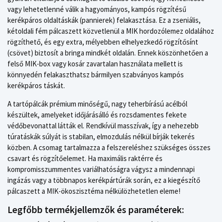
vagy lehetetlenné válik a hagyományos, kampós rögzítésű
kerékpáros oldaltáskák (pannierek) felakasztása. Ez a zseniális,
kétoldali fém pálcaszett közvetlenül a MIK hordozólemez oldalához
rögzíthető, és egy extra, mélyebben elhelyezkedő rögzítősínt
(csövet) biztosít a bringa mindkét oldalán. Ennek köszönhetően a
felső MIK-box vagy kosár zavartalan használata mellett is
könnyedén felakaszthatsz bármilyen szabványos kampós
kerékpáros táskát.
A tartópálcák prémium minőségű, nagy teherbírású acélból
készültek, amelyeket időjárásálló és rozsdamentes fekete
védőbevonattal látták el. Rendkívül masszívak, így a nehezebb
túratáskák súlyát is stabilan, elmozdulás nélkül bírják tekerés
közben. A csomag tartalmazza a felszereléshez szükséges összes
csavart és rögzítőelemet. Ha maximális raktérre és
kompromisszummentes variálhatóságra vágysz a mindennapi
ingázás vagy a többnapos kerékpártúrák során, ez a kiegészítő
pálcaszett a MIK-ökoszisztéma nélkülözhetetlen eleme!
Legfőbb termékjellemzők és paraméterek: