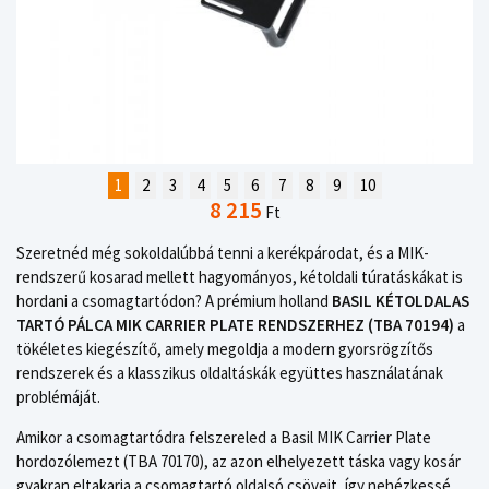
1
2
3
4
5
6
7
8
9
10
8 215
Ft
Szeretnéd még sokoldalúbbá tenni a kerékpárodat, és a MIK-
rendszerű kosarad mellett hagyományos, kétoldali túratáskákat is
hordani a csomagtartódon? A prémium holland
BASIL KÉTOLDALAS
TARTÓ PÁLCA MIK CARRIER PLATE RENDSZERHEZ (TBA 70194)
a
tökéletes kiegészítő, amely megoldja a modern gyorsrögzítős
rendszerek és a klasszikus oldaltáskák együttes használatának
problémáját.
Amikor a csomagtartódra felszereled a Basil MIK Carrier Plate
hordozólemezt (TBA 70170), az azon elhelyezett táska vagy kosár
gyakran eltakarja a csomagtartó oldalsó csöveit, így nehézkessé