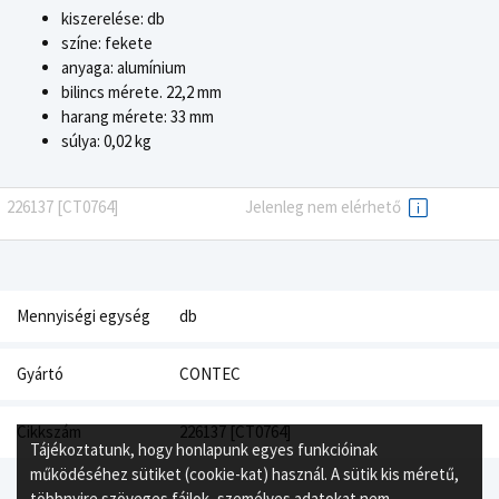
kiszerelése: db
színe: fekete
anyaga: alumínium
bilincs mérete. 22,2 mm
harang mérete: 33 mm
súlya: 0,02 kg
226137 [CT0764]
Jelenleg nem elérhető
Mennyiségi egység
db
Gyártó
CONTEC
Cikkszám
226137 [CT0764]
Tájékoztatunk, hogy honlapunk egyes funkcióinak
működéséhez sütiket (cookie-kat) használ. A sütik kis méretű,
többnyire szöveges fájlok, személyes adatokat nem