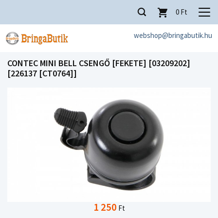
0
Ft
webshop@bringabutik.hu
CONTEC MINI BELL CSENGŐ [FEKETE] [03209202]
[226137 [CT0764]]
1 250
Ft