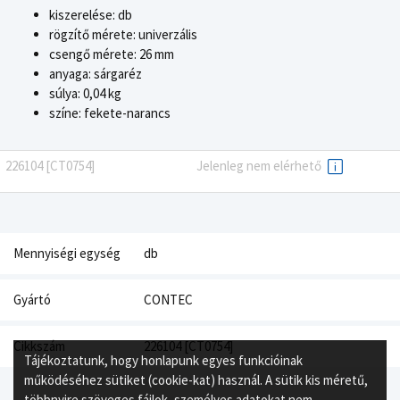
kiszerelése: db
rögzítő mérete: univerzális
csengő mérete: 26 mm
anyaga: sárgaréz
súlya: 0,04 kg
színe: fekete-narancs
226104 [CT0754]
Jelenleg nem elérhető
Mennyiségi egység
db
Gyártó
CONTEC
Cikkszám
226104 [CT0754]
Tájékoztatunk, hogy honlapunk egyes funkcióinak
működéséhez sütiket (cookie-kat) használ. A sütik kis méretű,
többnyire szöveges fájlok, személyes adatokat nem