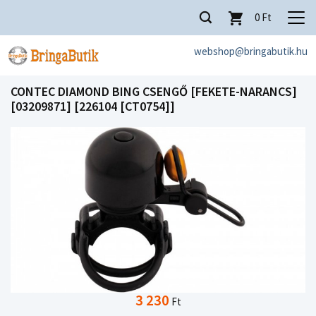
0
Ft
webshop@bringabutik.hu
CONTEC DIAMOND BING CSENGŐ [FEKETE-NARANCS]
[03209871] [226104 [CT0754]]
3 230
Ft