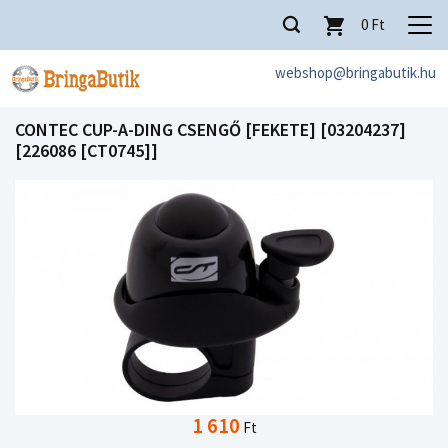
0
Ft
webshop@bringabutik.hu
CONTEC CUP-A-DING CSENGŐ [FEKETE] [03204237]
[226086 [CT0745]]
1 610
Ft