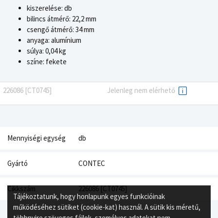
kiszerelése: db
bilincs átmérő: 22,2 mm
csengő átmérő: 34 mm
anyaga: alumínium
súlya: 0,04 kg
színe: fekete
226086 [CT0745]
Jelenleg nem elérhető
Mennyiségi egység
db
Gyártó
CONTEC
Cikkszám
226086 [CT0745]
Tájékoztatunk, hogy honlapunk egyes funkcióinak
működéséhez sütiket (cookie-kat) használ. A sütik kis méretű,
többnyire szöveges fájlok, személyes adatokat nem