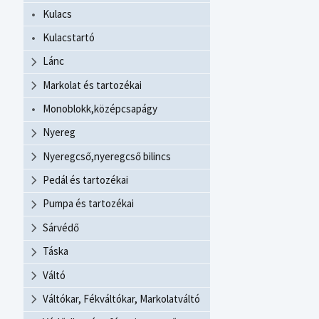
Kulacs
Kulacstartó
Lánc
Markolat és tartozékai
Monoblokk,középcsapágy
Nyereg
Nyeregcső,nyeregcső bilincs
Pedál és tartozékai
Pumpa és tartozékai
Sárvédő
Táska
Váltó
Váltókar, Fékváltókar, Markolatváltó