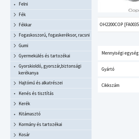
Felni
Fék
OH2200COP [FA0035
Fékkar
Fogaskoszorú, fogaskeréksor, racsni
Gumi
Mennyiségi egység
Gyermekülés és tartozékai
Gyorskioldó, gyorszár,biztonsági
Gyártó
kerékanya
Hajtómű és alkatrészei
Cikkszám
Kenés és tisztítás
Kerék
Kitámasztó
Kormány és tartozékai
Kosár