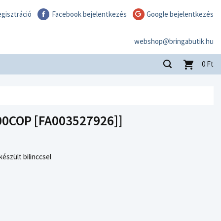
gisztráció
Facebook bejelentkezés
Google bejelentkezés
webshop@bringabutik.hu
0
Ft
00COP [FA003527926]]
készült bilinccsel