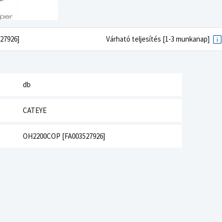
27926]
Várható teljesítés [1-3 munkanap]
db
CATEYE
OH2200COP [FA003527926]