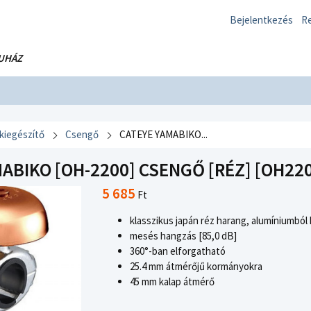
Bejelentkezés
Re
UHÁZ
 kiegészítő
Csengő
CATEYE YAMABIKO...
ABIKO [OH-2200] CSENGŐ [RÉZ] [OH22
5 685
Ft
klasszikus japán réz harang, alumíniumból 
mesés hangzás [85,0 dB]
360°-ban elforgatható
25.4 mm átmérőjű kormányokra
45 mm kalap átmérő