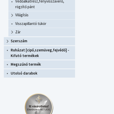
Védőalkatrész,fényvisszaverő,
rögzítő pánt
Világítás
Visszapillantó tükör
Zár
Szerszám
Ruházat [cipő,szemüveg,fejvédő] -
Kifutó termékek
Megszűnő termék
Utolsó darabok