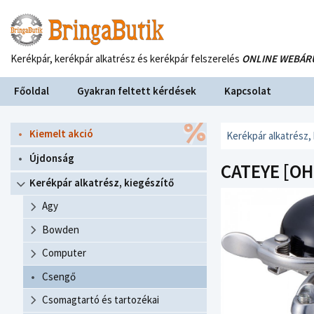
Kerékpár, kerékpár alkatrész és kerékpár felszerelés
ONLINE WEBÁR
Főoldal
Gyakran feltett kérdések
Kapcsolat
Kiemelt akció
Kerékpár alkatrész,
Újdonság
CATEYE [OH
Kerékpár alkatrész, kiegészítő
Agy
Bowden
Computer
Csengő
Csomagtartó és tartozékai