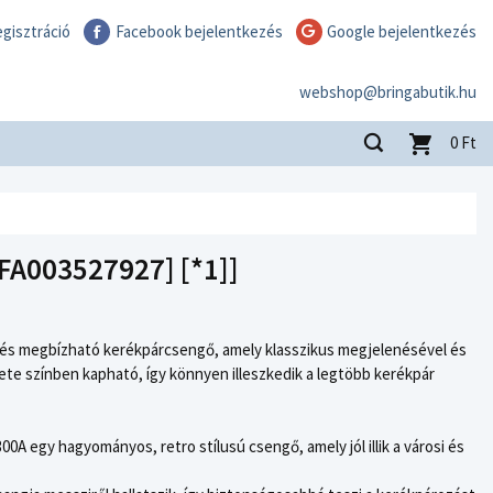
gisztráció
Facebook bejelentkezés
Google bejelentkezés
webshop@bringabutik.hu
0
Ft
FA003527927] [*1]]
és megbízható kerékpárcsengő, amely klasszikus megjelenésével és
ekete színben kapható, így könnyen illeszkedik a legtöbb kerékpár
0A egy hagyományos, retro stílusú csengő, amely jól illik a városi és