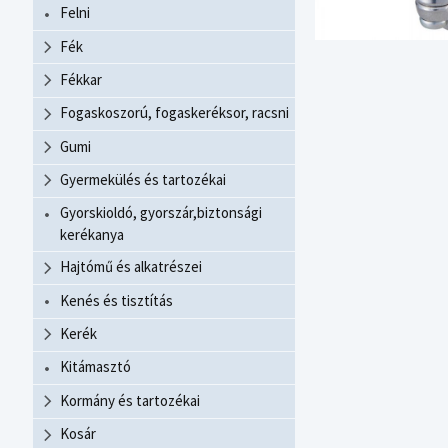
Felni
Fék
Fékkar
Fogaskoszorú, fogaskeréksor, racsni
Gumi
Gyermekülés és tartozékai
Gyorskioldó, gyorszár,biztonsági
kerékanya
Hajtómű és alkatrészei
Kenés és tisztítás
Kerék
Kitámasztó
Kormány és tartozékai
Kosár