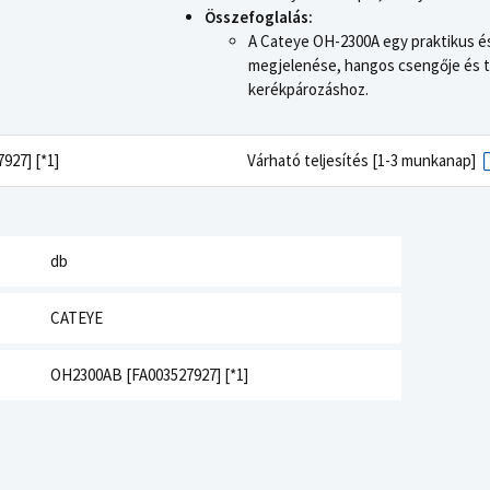
Összefoglalás:
A Cateye OH-2300A egy praktikus és
megjelenése, hangos csengője és ta
kerékpározáshoz.
927] [*1]
Várható teljesítés [1-3 munkanap]
db
CATEYE
OH2300AB [FA003527927] [*1]