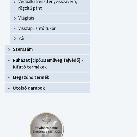
Védőalkatrész,fényvisszaverő,
rögzítő pánt
Világítás
Visszapillantó tükör
Zár
Szerszám
Ruházat [cipő,szemüveg,fejvédő] -
Kifutó termékek
Megszűnő termék
Utolsó darabok