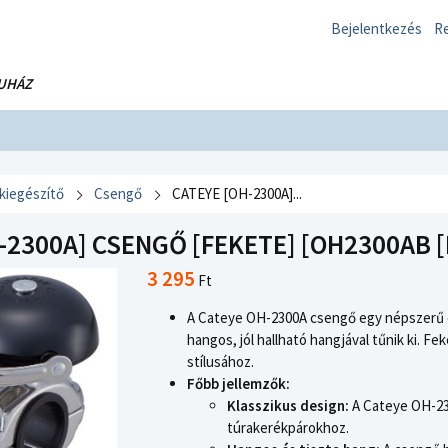
Bejelentkezés
Re
UHÁZ
 kiegészítő
Csengő
CATEYE [OH-2300A]...
-2300A] CSENGŐ [FEKETE] [OH2300AB [
3 295
Ft
A Cateye OH-2300A csengő egy népszerű 
hangos, jól hallható hangjával tűnik ki. F
stílusához.
Főbb jellemzők:
Klasszikus design:
A Cateye OH-230
túrakerékpárokhoz.