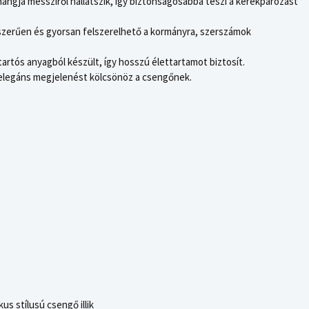
angja messziről hallatszik, így biztonságosabbá teszi a kerékpározást
zerűen és gyorsan felszerelhető a kormányra, szerszámok
rtós anyagból készült, így hosszú élettartamot biztosít.
l elegáns megjelenést kölcsönöz a csengőnek.
us stílusú csengő illik