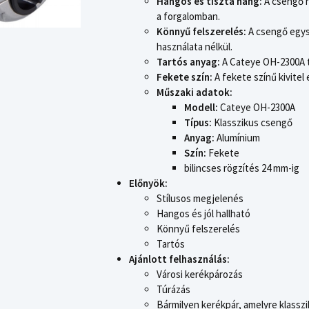
Hangos és tiszta hang:
A csengő h
a forgalomban.
Könnyű felszerelés:
A csengő egys
használata nélkül.
Tartós anyag:
A Cateye OH-2300A ta
Fekete szín:
A fekete színű kivite
Műszaki adatok:
Modell:
Cateye OH-2300A
Típus:
Klasszikus csengő
Anyag:
Alumínium
Szín:
Fekete
bilincses rögzítés 24 mm-ig
Előnyök:
Stílusos megjelenés
Hangos és jól hallható
Könnyű felszerelés
Tartós
Ajánlott felhasználás:
Városi kerékpározás
Túrázás
Bármilyen kerékpár, amelyre klasszik