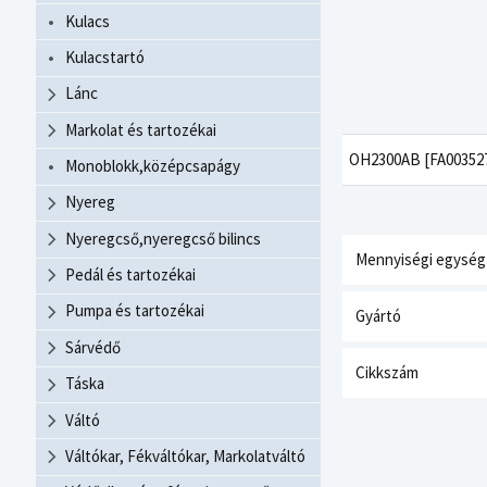
Kulacs
Kulacstartó
Lánc
Markolat és tartozékai
OH2300AB [FA003527
Monoblokk,középcsapágy
Nyereg
Nyeregcső,nyeregcső bilincs
Mennyiségi egység
Pedál és tartozékai
Pumpa és tartozékai
Gyártó
Sárvédő
Cikkszám
Táska
Váltó
Váltókar, Fékváltókar, Markolatváltó