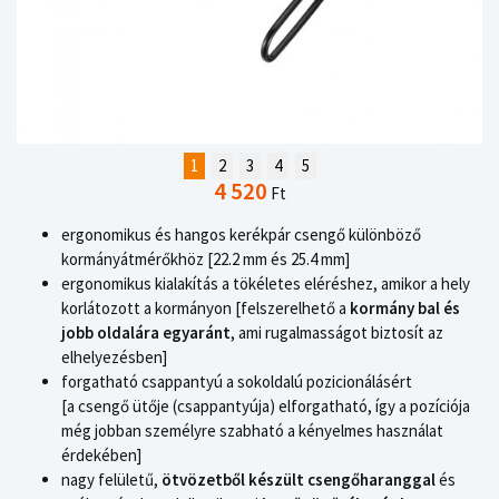
1
2
3
4
5
4 520
Ft
ergonomikus és hangos kerékpár csengő különböző
kormányátmérőkhöz [22.2 mm és 25.4 mm]
ergonomikus kialakítás a tökéletes eléréshez, amikor a hely
korlátozott a kormányon [felszerelhető a
kormány bal és
jobb oldalára egyaránt
, ami rugalmasságot biztosít az
elhelyezésben]
forgatható csappantyú a sokoldalú pozicionálásért
[a csengő ütője (csappantyúja) elforgatható, így a pozíciója
még jobban személyre szabható a kényelmes használat
érdekében]
nagy felületű,
ötvözetből készült csengőharanggal
és