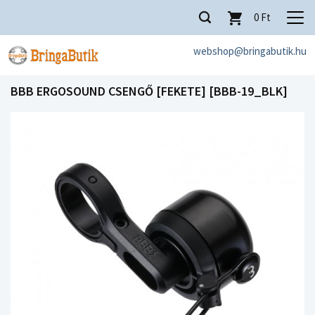
0
Ft
webshop@bringabutik.hu
BBB ERGOSOUND CSENGŐ [FEKETE] [BBB-19_BLK]