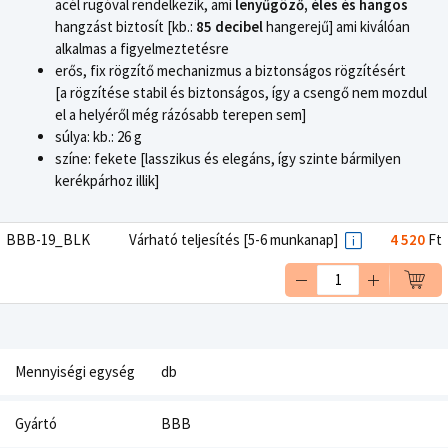
acél rugóval rendelkezik, ami
lenyűgöző, éles és hangos
hangzást biztosít [kb.:
85 decibel
hangerejű] ami kiválóan
alkalmas a figyelmeztetésre
erős, fix rögzítő mechanizmus a biztonságos rögzítésért
[a rögzítése stabil és biztonságos, így a csengő nem mozdul
el a helyéről még rázósabb terepen sem]
súlya: kb.: 26 g
színe: fekete [lasszikus és elegáns, így szinte bármilyen
kerékpárhoz illik]
BBB-19_BLK
Várható teljesítés [5-6 munkanap]
4 520
Ft
Mennyiségi egység
db
Gyártó
BBB