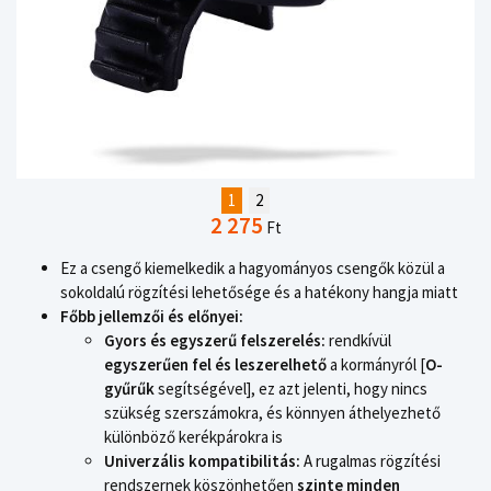
1
2
2 275
Ft
Ez a csengő kiemelkedik a hagyományos csengők közül a
sokoldalú rögzítési lehetősége és a hatékony hangja miatt
Főbb jellemzői és előnyei:
Gyors és egyszerű felszerelés:
rendkívül
egyszerűen fel és leszerelhető
a kormányról [
O-
gyűrűk
segítségével], ez azt jelenti, hogy nincs
szükség szerszámokra, és könnyen áthelyezhető
különböző kerékpárokra is
Univerzális kompatibilitás:
A rugalmas rögzítési
rendszernek köszönhetően
szinte minden