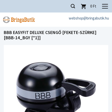
0
Ft
webshop@bringabutik.hu
BBB EASYFIT DELUXE CSENGŐ [FEKETE-SZÜRKE]
[BBB-14_BGY [*1]]