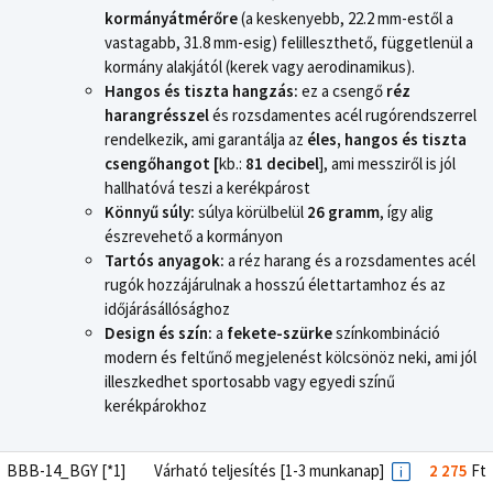
kormányátmérőre
(a keskenyebb, 22.2 mm-estől a
vastagabb, 31.8 mm-esig) felilleszthető, függetlenül a
kormány alakjától (kerek vagy aerodinamikus).
Hangos és tiszta hangzás:
ez a csengő
réz
harangrésszel
és rozsdamentes acél rugórendszerrel
rendelkezik, ami garantálja az
éles, hangos és tiszta
csengőhangot [
kb.:
81 decibel
], ami messziről is jól
hallhatóvá teszi a kerékpárost
Könnyű súly:
súlya körülbelül
26 gramm
, így alig
észrevehető a kormányon
Tartós anyagok:
a réz harang és a rozsdamentes acél
rugók hozzájárulnak a hosszú élettartamhoz és az
időjárásállósághoz
Design és szín:
a
fekete-szürke
színkombináció
modern és feltűnő megjelenést kölcsönöz neki, ami jól
illeszkedhet sportosabb vagy egyedi színű
kerékpárokhoz
BBB-14_BGY [*1]
Várható teljesítés [1-3 munkanap]
2 275
Ft