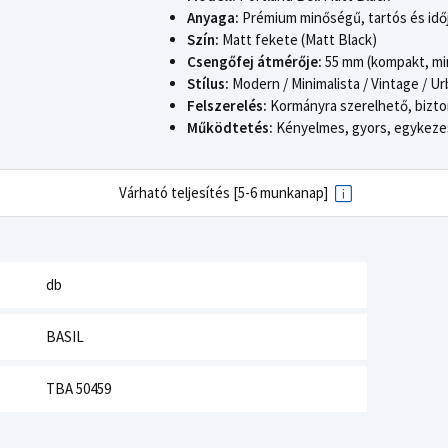
Anyaga:
Prémium minőségű, tartós és idő
Szín:
Matt fekete (Matt Black)
Csengőfej átmérője:
55 mm (kompakt, min
Stílus:
Modern / Minimalista / Vintage / Ur
Felszerelés:
Kormányra szerelhető, bizto
Működtetés:
Kényelmes, gyors, egykeze
Várható teljesítés [5-6 munkanap]
db
BASIL
TBA 50459