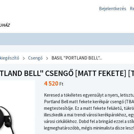
Bejelentkezés
Re
UHÁZ
 kiegészítő
Csengő
BASIL "PORTLAND BELL"...
TLAND BELL" CSENGŐ [MATT FEKETE] [
4 520
Ft
Keresed a tökéletes egyensúlyt a nyers, letiszt
Portland Bell matt fekete kerékpár csengő (TBA 5
megtestesítője. Ez a matt fekete felületű, tü
illeszkedik a mai trendi városi kerékpárokhoz, eg
városi cirkálókhoz. Dobd fel a bringád ezzel a s
legmeghatározóbb, mégis minimalista dísze lesz