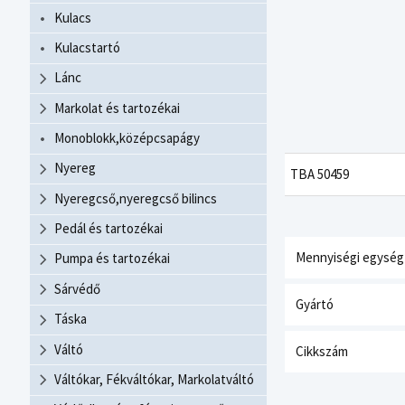
Kulacs
Kulacstartó
Lánc
Markolat és tartozékai
Monoblokk,középcsapágy
Nyereg
TBA 50459
Nyeregcső,nyeregcső bilincs
Pedál és tartozékai
Mennyiségi egység
Pumpa és tartozékai
Sárvédő
Gyártó
Táska
Váltó
Cikkszám
Váltókar, Fékváltókar, Markolatváltó