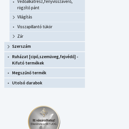
Védőalkatrész,fényvisszaverő,
rögzítő pánt
Világítás
Visszapillantó tükör
Zár
Szerszám
Ruházat [cipő,szemüveg,fejvédő] -
Kifutó termékek
Megszűnő termék
Utolsó darabok