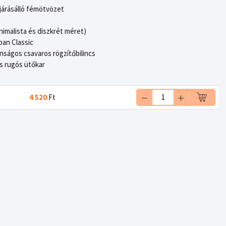
járásálló fémötvözet
imalista és diszkrét méret)
ban Classic
nságos csavaros rögzítőbilincs
s rugós ütőkar
4 520
Ft