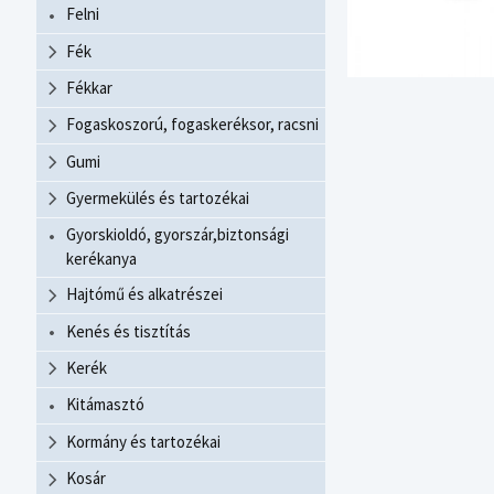
Felni
Fék
Fékkar
Fogaskoszorú, fogaskeréksor, racsni
Gumi
Gyermekülés és tartozékai
Gyorskioldó, gyorszár,biztonsági
kerékanya
Hajtómű és alkatrészei
Kenés és tisztítás
Kerék
Kitámasztó
Kormány és tartozékai
Kosár