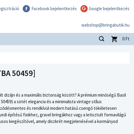
gisztráció
Facebook bejelentkezés
Google bejelentkezés
webshop@bringabutik.hu
0
Ft
TBA 50459]
ult dizájn és a maximális biztonság között? A prémium minőségű Basil
0459) a sötét elegancia és a minimalista vintage stílus
kröződésmentes és rendkívül modern hatású csengő tökéletesen
yedi építésű fixikhez, gravel bringákhoz vagy a letisztult formavilágú
tílusos kiegészítővel, amely diszkrét megjelenésével a kormányod
!