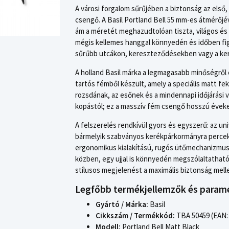
A városi forgalom sűrűjében a biztonság az első
csengő. A Basil Portland Bell 55 mm-es átmérőjé
ám a méretét meghazudtolóan tiszta, világos és 
mégis kellemes hanggal könnyedén és időben fi
sűrűbb utcákon, kereszteződésekben vagy a ker
A holland Basil márka a legmagasabb minőségről é
tartós fémből készült, amely a speciális matt f
rozsdának, az esőnek és a mindennapi időjárási 
kopástól; ez a masszív fém csengő hosszú éveken
A felszerelés rendkívül gyors és egyszerű: az uni
bármelyik szabványos kerékpárkormányra percek 
ergonomikus kialakítású, rugós ütőmechanizmus 
közben, egy ujjal is könnyedén megszólaltathat
stílusos megjelenést a maximális biztonság mell
Legfőbb termékjellemzők és param
Gyártó / Márka:
Basil
Cikkszám / Termékkód:
TBA 50459 (EAN:
Modell:
Portland Bell Matt Black