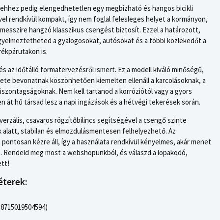
, ehhez pedig elengedhetetlen egy megbízható és hangos bicikli
vel rendkívül kompakt, így nem foglal felesleges helyet a kormányon,
messzire hangzó klasszikus csengést biztosít. Ezzel a határozott,
gyelmeztetheted a gyalogosokat, autósokat és a többi közlekedőt a
ékpárutakon is.
s az időtálló formatervezésről ismert. Ez a modell kiváló minőségű,
ekete bevonatnak köszönhetően kiemelten ellenáll a karcolásoknak, a
viszontagságoknak. Nem kell tartanod a korróziótól vagy a gyors
 át hű társad lesz a napi ingázások és a hétvégi tekerések során.
verzális, csavaros rögzítőbilincs segítségével a csengő szinte
alatt, stabilan és elmozdulásmentesen felhelyezhető. Az
pontosan kézre áll, így a használata rendkívül kényelmes, akár menet
ó. Rendeld meg most a webshopunkból, és válaszd a lopakodó,
ett!
éterek:
 8715019504594)