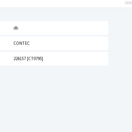
Jel
db
CONTEC
226157 [CT0795]