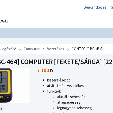
Bejelentkezés
Re
UHÁZ
 kiegészítő
Computer
Vezetékes
CONTEC [CBC-464]...
C-464] COMPUTER [FEKETE/SÁRGA] [22
7 100
Ft
kiszerelése: db
átviteli mód: vezetékes
funkciók:
aktuális sebesség
átlagsebesség
legnagyobb sebesség
2