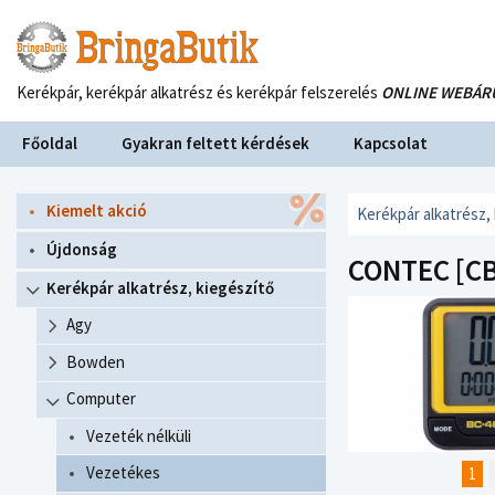
Kerékpár, kerékpár alkatrész és kerékpár felszerelés
ONLINE WEBÁR
Főoldal
Gyakran feltett kérdések
Kapcsolat
Kiemelt akció
Kerékpár alkatrész,
Újdonság
CONTEC [CB
Kerékpár alkatrész, kiegészítő
Agy
Bowden
Computer
Vezeték nélküli
Vezetékes
1