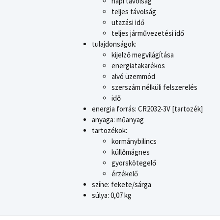
napi távolság
teljes távolság
utazási idő
teljes járművezetési idő
tulajdonságok:
kijelző megvilágítása
energiatakarékos
alvó üzemmód
szerszám nélküli felszerelés
idő
energia forrás: CR2032-3V [tartozék]
anyaga: műanyag
tartozékok:
kormánybilincs
küllőmágnes
gyorskötegelő
érzékelő
színe: fekete/sárga
súlya: 0,07 kg