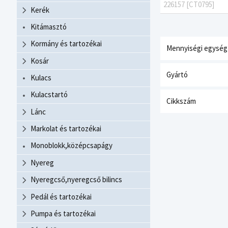
226157 [CT0795]
Kerék
Kitámasztó
Kormány és tartozékai
Mennyiségi egység
Kosár
Gyártó
Kulacs
Kulacstartó
Cikkszám
Lánc
Markolat és tartozékai
Monoblokk,középcsapágy
Nyereg
Nyeregcső,nyeregcső bilincs
Pedál és tartozékai
Pumpa és tartozékai