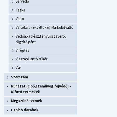
Sárvédő
Táska
Váltó
Váltókar, Fékváltókar, Markolatváltó
Védőalkatrész,fényvisszaverő,
rögzítő pánt
Világítás
Visszapillantó tükör
Zár
Szerszám
Ruházat [cipő,szemüveg,fejvédő] -
Kifutó termékek
Megszűnő termék
Utolsó darabok