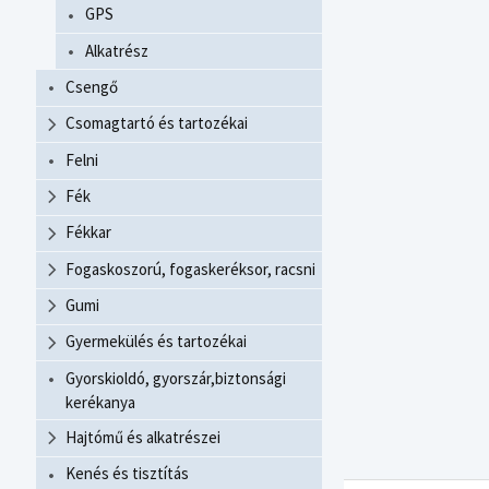
GPS
Alkatrész
Csengő
Csomagtartó és tartozékai
Felni
Fék
Fékkar
Fogaskoszorú, fogaskeréksor, racsni
Gumi
Gyermekülés és tartozékai
Gyorskioldó, gyorszár,biztonsági
kerékanya
Hajtómű és alkatrészei
Kenés és tisztítás