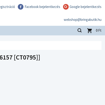
gisztráció
Facebook bejelentkezés
Google bejelentkezés
webshop@bringabutik.hu
0
Ft
6157 [CT0795]]