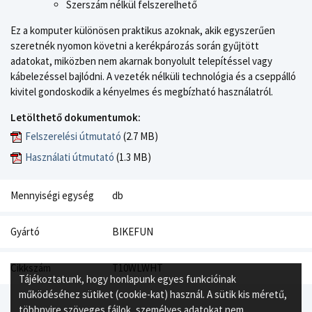
Szerszám nélkül felszerelhető
Ez a komputer különösen praktikus azoknak, akik egyszerűen
szeretnék nyomon követni a kerékpározás során gyűjtött
adatokat, miközben nem akarnak bonyolult telepítéssel vagy
kábelezéssel bajlódni. A vezeték nélküli technológia és a cseppálló
kivitel gondoskodik a kényelmes és megbízható használatról.
Letölthető dokumentumok:
Felszerelési útmutató
(2.7 MB)
Használati útmutató
(1.3 MB)
Mennyiségi egység
db
Gyártó
BIKEFUN
Cikkszám
T10WLWHT
Tájékoztatunk, hogy honlapunk egyes funkcióinak
működéséhez sütiket (cookie-kat) használ. A sütik kis méretű,
többnyire szöveges fájlok, személyes adatokat nem