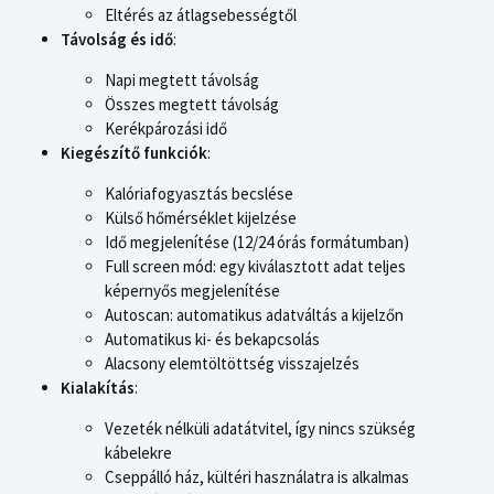
Eltérés az átlagsebességtől
Távolság és idő
:
Napi megtett távolság
Összes megtett távolság
Kerékpározási idő
Kiegészítő funkciók
:
Kalóriafogyasztás becslése
Külső hőmérséklet kijelzése
Idő megjelenítése (12/24 órás formátumban)
Full screen mód: egy kiválasztott adat teljes
képernyős megjelenítése
Autoscan: automatikus adatváltás a kijelzőn
Automatikus ki- és bekapcsolás
Alacsony elemtöltöttség visszajelzés
Kialakítás
:
Vezeték nélküli adatátvitel, így nincs szükség
kábelekre
Cseppálló ház, kültéri használatra is alkalmas