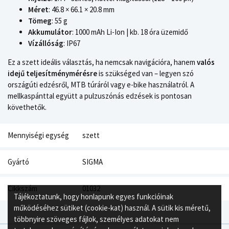
Méret
: 46.8 × 66.1 × 20.8 mm
Tömeg
: 55 g
Akkumulátor
: 1000 mAh Li-Ion | kb. 18 óra üzemidő
Vízállóság
: IP67
Ez a szett ideális választás, ha nemcsak navigációra, hanem
valós
idejű teljesítménymérésre
is szükséged van – legyen szó
országúti edzésről, MTB túráról vagy e-bike használatról. A
mellkaspánttal együtt a pulzuszónás edzések is pontosan
követhetők.
Mennyiségi egység
szett
Gyártó
SIGMA
Cikkszám
01032
Tájékoztatunk, hogy honlapunk egyes funkcióinak
működéséhez sütiket (cookie-kat) használ. A sütik kis méretű,
többnyire szöveges fájlok, személyes adatokat nem