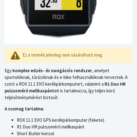
Ez a termék jelenleg nem vásárolható meg
Egy
komplex edzés- és navigációs rendszer
, amelyet
sportolóknak, túrázóknak és e-bike felhasználóknak terveztek. A
szett a ROX 11.1 EVO kerékpárkomputert, valamint a
R1 Duo HR
pulzusmérő mellkaspántot
is tartalmazza, így teljes körű
teljesítménymérést biztosít.
A csomag tartalma
:
ROX 11.1 EVO GPS kerékpárkomputer (fekete)
R1 Duo HR pulzusmérő mellkaspánt
Short Butler konzol