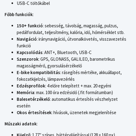
USB-C töltőkábel
Főbb funkciók
:
150+ funkció
: sebesség, távolság, magasság, pulzus,
pedálfordulat, teljesítmény, kalória, idő, hőmérséklet stb.
Navigáció
: iránynavigáció, útvonalkövetés, visszavezetés
funkció
Kapcsolódás
: ANT+, Bluetooth, USB-C
Szenzorok
: GPS, GLONASS, GALILEO, barometrikus
magasságmérő, gyorsulásérzékelő
E-bike kompatibilitás
: rásegítés mértéke, akkuállapot,
fokozatkijelzés, lámpavezérlés
Edzésprofilok
: 4 előre telepített + max. 20 egyéni
Memória
: max. 100 óra edzésidő (.fit formátumban)
Balesetérzékelő
: automatikus értesítés vészhelyzet
esetén
Okos értesítések
: hívások, üzenetek megjelenítése
Műszaki adatok
:
Kijelző
: 1.77" színes, háttérvilágítással (128 × 160 px)