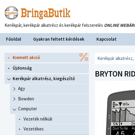
Kerékpár, kerékpár alkatrész és kerékpár felszerelés
ONLINE WEBÁR
Főoldal
Gyakran feltett kérdések
Kapcsolat
Kiemelt akció
Kerékpár alkatrész,
Újdonság
BRYTON RID
Kerékpár alkatrész, kiegészítő
Agy
Bowden
Computer
Vezeték nélküli
Vezetékes