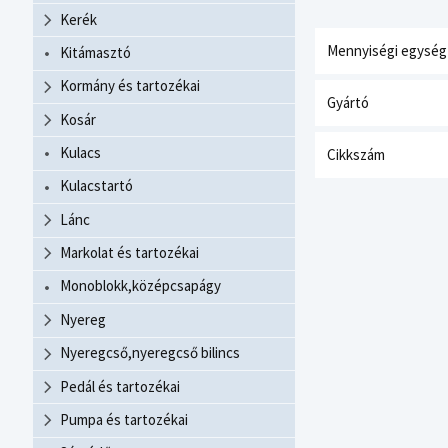
Kerék
Mennyiségi egység
Kitámasztó
Kormány és tartozékai
Gyártó
Kosár
Kulacs
Cikkszám
Kulacstartó
Lánc
Markolat és tartozékai
Monoblokk,középcsapágy
Nyereg
Nyeregcső,nyeregcső bilincs
Pedál és tartozékai
Pumpa és tartozékai