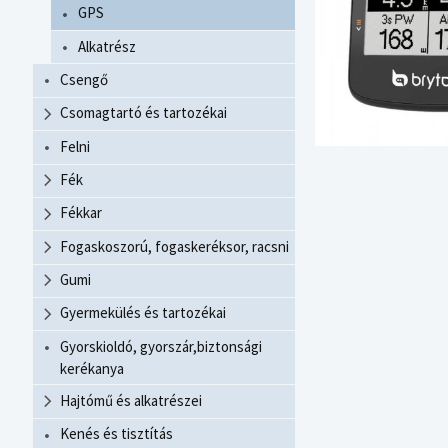
GPS
Alkatrész
Csengő
Csomagtartó és tartozékai
Felni
Fék
Fékkar
Fogaskoszorú, fogaskeréksor, racsni
Gumi
Gyermekülés és tartozékai
Gyorskioldó, gyorszár,biztonsági
kerékanya
Hajtómű és alkatrészei
Kenés és tisztítás