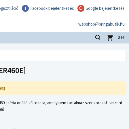
gisztráció
Facebook bejelentkezés
Google bejelentkezés
webshop@bringabutik.hu
0
Ft
ER460E]
meg
460 széria önálló változata, amely nem tartalmaz szenzorokat, viszont
ál.