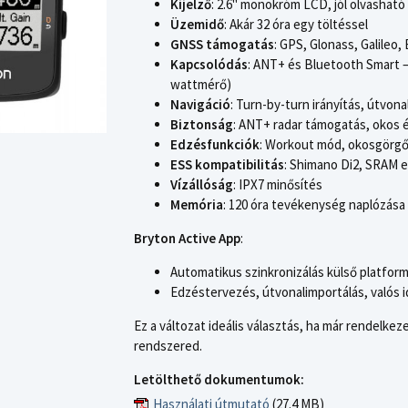
Kijelző
: 2.6" monokróm LCD, jól olvashat
Üzemidő
: Akár 32 óra egy töltéssel
GNSS támogatás
: GPS, Glonass, Galile
Kapcsolódás
: ANT+ és Bluetooth Smart –
wattmérő)
Navigáció
: Turn-by-turn irányítás, útvo
Biztonság
: ANT+ radar támogatás, okos é
Edzésfunkciók
: Workout mód, okosgörgő
ESS kompatibilitás
: Shimano Di2, SRAM 
Vízállóság
: IPX7 minősítés
Memória
: 120 óra tevékenység naplózása
Bryton Active App
:
Automatikus szinkronizálás külső platform
Edzéstervezés, útvonalimportálás, valós i
Ez a változat ideális választás, ha már rendelke
rendszered.
Letölthető dokumentumok:
Használati útmutató
(27.4 MB)