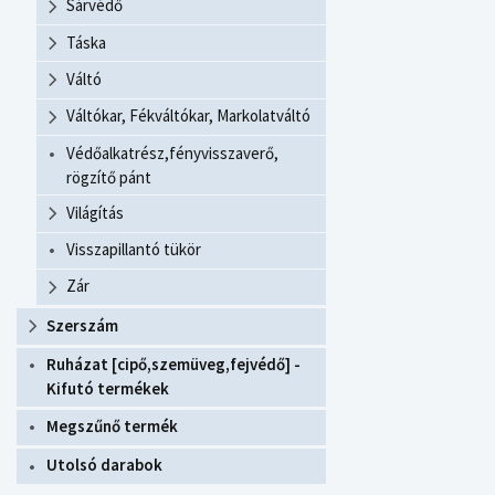
Sárvédő
Táska
Váltó
Váltókar, Fékváltókar, Markolatváltó
Védőalkatrész,fényvisszaverő,
rögzítő pánt
Világítás
Visszapillantó tükör
Zár
Szerszám
Ruházat [cipő,szemüveg,fejvédő] -
Kifutó termékek
Megszűnő termék
Utolsó darabok