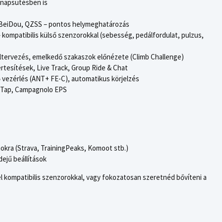
ó napsütésben is
o, BeiDou, QZSS – pontos helymeghatározás
 kompatibilis külső szenzorokkal (sebesség, pedálfordulat, pulzus,
naltervezés, emelkedő szakaszok előnézete (Climb Challenge)
rtesítések, Live Track, Group Ride & Chat
 vezérlés (ANT+ FE-C), automatikus körjelzés
eTap, Campagnolo EPS
okra (Strava, TrainingPeaks, Komoot stb.)
dejű beállítások
zel kompatibilis szenzorokkal, vagy fokozatosan szeretnéd bővíteni a