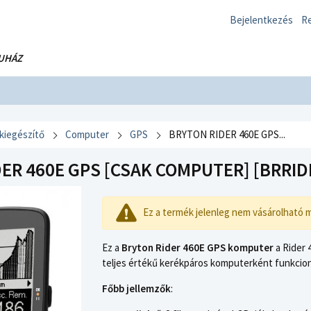
Bejelentkezés
Re
UHÁZ
 kiegészítő
Computer
GPS
BRYTON RIDER 460E GPS...
ER 460E GPS [CSAK COMPUTER] [BRRID
Ez a termék jelenleg nem vásárolható 
Ez a
Bryton Rider 460E GPS komputer
a Rider 
teljes értékű kerékpáros komputerként funkcion
Főbb jellemzők
: