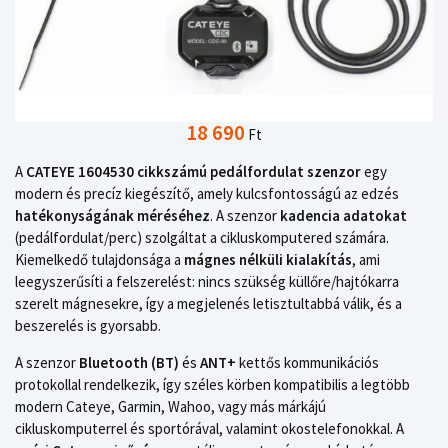
18 690
Ft
A
CATEYE 1604530 cikkszámú pedálfordulat szenzor
egy
modern és precíz kiegészítő, amely kulcsfontosságú az edzés
hatékonyságának méréséhez
. A szenzor
kadencia adatokat
(pedálfordulat/perc) szolgáltat a cikluskomputered számára.
Kiemelkedő tulajdonsága a
mágnes nélküli kialakítás
, ami
leegyszerűsíti a felszerelést: nincs szükség küllőre/hajtókarra
szerelt mágnesekre, így a megjelenés letisztultabbá válik, és a
beszerelés is gyorsabb.
A szenzor
Bluetooth (BT)
és
ANT+
kettős kommunikációs
protokollal rendelkezik, így széles körben kompatibilis a legtöbb
modern Cateye, Garmin, Wahoo, vagy más márkájú
cikluskomputerrel és sportórával, valamint okostelefonokkal. A