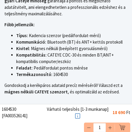
gyári Cateye minőség
garantálja a pontos és megbízható
adatátvitelt, ami elengedhetetlen a professzionális edzéshez és a
teljesítmény maximalizálásához.
Főbb jellemzők:
Típus:
Kadencia szenzor (pedálfordulat-mérő)
Kommunikáció:
Bluetooth (BT) és ANT+ kettős protokoll
Kivitel:
Mágnes nélküli (beépített gyorsulásmérő)
Kompatibilitás:
CATEYE CDC-30 és minden BT/ANT+
kompatibilis computer/eszköz
Feladat:
Pedálfordulat pontos mérése
Termékazonosító:
1604530
Gondoskodj a kerékpáros adataid precíz méréséről! Válaszd ezt a
mágnes nélküli CATEYE szenzort
, és optimalizáld az edzésed.
1604530
Várható teljesítés [1-3 munkanap]
18 690
Ft
[FA003526141]