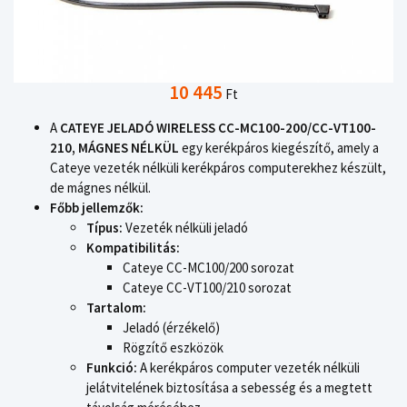
10 445
Ft
A
CATEYE JELADÓ WIRELESS CC-MC100-200/CC-VT100-
210, MÁGNES NÉLKÜL
egy kerékpáros kiegészítő, amely a
Cateye vezeték nélküli kerékpáros computerekhez készült,
de mágnes nélkül.
Főbb jellemzők:
Típus:
Vezeték nélküli jeladó
Kompatibilitás:
Cateye CC-MC100/200 sorozat
Cateye CC-VT100/210 sorozat
Tartalom:
Jeladó (érzékelő)
Rögzítő eszközök
Funkció:
A kerékpáros computer vezeték nélküli
jelátvitelének biztosítása a sebesség és a megtett