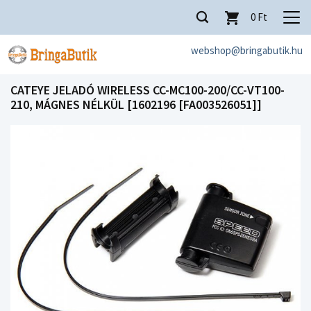
0
Ft
webshop@bringabutik.hu
CATEYE JELADÓ WIRELESS CC-MC100-200/CC-VT100-
210, MÁGNES NÉLKÜL [1602196 [FA003526051]]