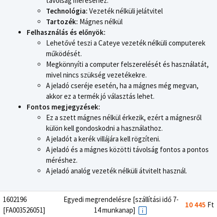
távolság méréséhez.
Technológia:
Vezeték nélküli jelátvitel
Tartozék:
Mágnes nélkül
Felhasználás és előnyök:
Lehetővé teszi a Cateye vezeték nélküli computerek
működését.
Megkönnyíti a computer felszerelését és használatát,
mivel nincs szükség vezetékekre.
A jeladó cseréje esetén, ha a mágnes még megvan,
akkor ez a termék jó választás lehet.
Fontos megjegyzések:
Ez a szett mágnes nélkül érkezik, ezért a mágnesről
külön kell gondoskodni a használathoz.
A jeladót a kerék villájára kell rögzíteni.
A jeladó és a mágnes közötti távolság fontos a pontos
méréshez.
A jeladó analóg vezeték nélküli átvitelt használ.
1602196
Egyedi megrendelésre [szállítási idő 7-
10 445
Ft
[FA003526051]
14 munkanap]