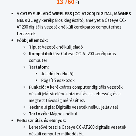
13 760
Ft
A
CATEYE JELADÓ WIRELESS [CC-AT200] DIGITAL, MÁGNES
NÉLKÜL
egy kerékpáros kiegészítő, amelyet a Cateye CC-
AT200 digitális vezeték nélküli kerékpáros computerhez
terveztek.
Főbb jellemzők:
Típus:
Vezeték nélküli jeladó
Kompatibilitás:
Cateye CC-AT200 kerékpáros
computer
Tartalom:
Jeladó (érzékelő)
Rögzítő eszközök
Funkció:
A kerékpáros computer digitális vezeték
nélküli jelátvitelének biztosítása a sebesség és a
megtett távolság méréséhez.
Technológia:
Digitális vezeték nélküli jelátvitel
Tartozék:
Mágnes nélkül
Felhasználás és előnyök:
Lehetővé teszi a Cateye CC-AT200 digitális vezeték
nélküli computer működését.