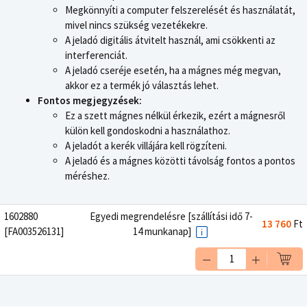
Megkönnyíti a computer felszerelését és használatát,
mivel nincs szükség vezetékekre.
A jeladó digitális átvitelt használ, ami csökkenti az
interferenciát.
A jeladó cseréje esetén, ha a mágnes még megvan,
akkor ez a termék jó választás lehet.
Fontos megjegyzések:
Ez a szett mágnes nélkül érkezik, ezért a mágnesről
külön kell gondoskodni a használathoz.
A jeladót a kerék villájára kell rögzíteni.
A jeladó és a mágnes közötti távolság fontos a pontos
méréshez.
1602880
Egyedi megrendelésre [szállítási idő 7-
13 760
Ft
[FA003526131]
14 munkanap]