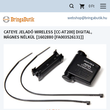
0
Ft
webshop@bringabutik.hu
CATEYE JELADÓ WIRELESS [CC-AT200] DIGITAL,
MÁGNES NÉLKÜL [1602880 [FA003526131]]