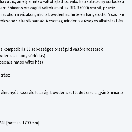
 házat
is, amely a hátsó váltóhajlathoz való. Ez az alacsony súrlódású
ern Shimano országúti váltók (mint az RD-R7000)
stabil, precíz
 azokon a vázakon, ahol a bowdenház hirtelen kanyarodik. A
szürke
 kölcsönöz a kerékpárnak. A csomag minden szükséges alkatrészt és
 kompatibilis 11 sebességes országúti váltórendszerek
wden (alacsony súrlódás)
peciális hátsó váltó ház)
atrész
s élményét! Cseréld le a régi bowden szettedet erre a gyári Shimano
41 [hossza: 1700 mm]