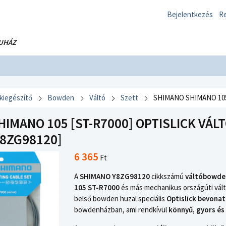
Bejelentkezés
Re
UHÁZ
 kiegészítő
Bowden
Váltó
Szett
SHIMANO SHIMANO 105.
IMANO 105 [ST-R7000] OPTISLICK VÁ
Y8ZG98120]
6 365
Ft
A
SHIMANO Y8ZG98120
cikkszámú
váltóbowde
105 ST-R7000
és más mechanikus országúti vál
belső bowden huzal speciális
Optislick bevonat
bowdenházban, ami rendkívül
könnyű, gyors és