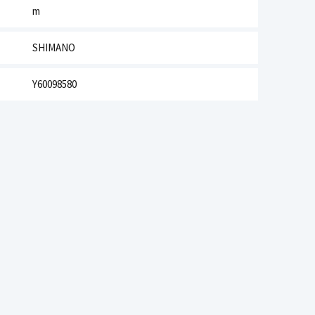
m
SHIMANO
Y60098580