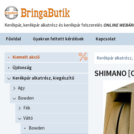
Kerékpár, kerékpár alkatrész és kerékpár felszerelés
ONLINE WEBÁR
Főoldal
Gyakran feltett kérdések
Kapcsolat
Kiemelt akció
Kerékpár alkatrész,
Újdonság
SHIMANO [O
Kerékpár alkatrész, kiegészítő
Agy
Bowden
Fék
Váltó
Bowden