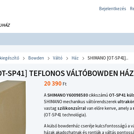
Bejelentkezés
Re
UHÁZ
 kiegészítő
Bowden
Váltó
Ház
SHIMANO [OT-SP41]...
T-SP41] TEFLONOS VÁLTÓBOWDEN HÁZ 
20 390
Ft
A
SHIMANO Y60098580
cikkszámú
OT-SP41 kül
SHIMANO mechanikus váltórendszerek
ultrakö
vastag
szilikonzsírral
van előre kenve, amely a
(OT-SP41 technológia).
A külső bowdenház cseréje kulcsfontosságú a v
házak akadozhatnak és rontják a váltás pontoss