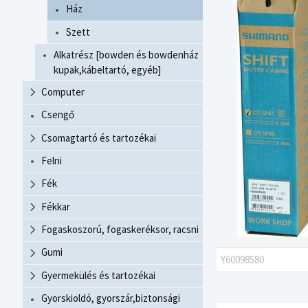
Ház
Szett
Alkatrész [bowden és bowdenház
kupak,kábeltartó, egyéb]
Computer
Csengő
Csomagtartó és tartozékai
Felni
Fék
Fékkar
Fogaskoszorú, fogaskeréksor, racsni
Gumi
Y60098580
Gyermekülés és tartozékai
Gyorskioldó, gyorszár,biztonsági