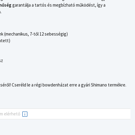
inőség
garantálja a tartós és megbízható működést, így a
.
 (mechanikus, 7-től 12 sebességig)
ntett)
sz
éről! Cseréld le a régi bowdenházat erre a gyári Shimano termékre.
em elérhető