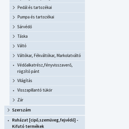
Pedál és tartozékai
Pumpa és tartozékai
Sárvédő
Táska
Váltó
Váltókar, Fékváltókar, Markolatváltó
Védőalkatrész,fényvisszaverő,
rögzítő pánt
Világítás
Visszapillantó tükör
Zár
Szerszám
Ruházat [cipő,szemüveg,fejvédő] -
Kifutó termékek