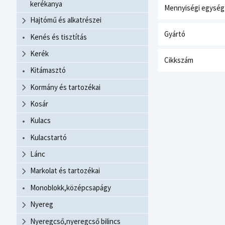
kerékanya
Mennyiségi egység
Hajtómű és alkatrészei
Gyártó
Kenés és tisztítás
Kerék
Cikkszám
Kitámasztó
Kormány és tartozékai
Kosár
Kulacs
Kulacstartó
Lánc
Markolat és tartozékai
Monoblokk,középcsapágy
Nyereg
Nyeregcső,nyeregcső bilincs