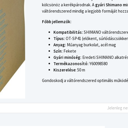
kölcsönöz a kerékpárodnak. A
gyári Shimano m
váltórendszered mindig a legjobb formáját hozza
Főbb jellemzők:
Kompatibilitás:
SHIMANO váltórendszerek
Típus:
OT-SP41 (előkent, súrlódáscsökke
Anyag:
Műanyag burkolat, acél mag
Szín:
Fekete
Gyári minőség:
Eredeti SHIMANO alkatré
Termékazonosító:
Y60098580
Kiszerelése
: 50 m
Gondoskodj a váltórendszered optimális működés
Jelenleg n