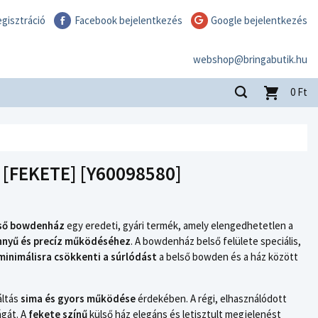
gisztráció
Facebook bejelentkezés
Google bejelentkezés
webshop@bringabutik.hu
0
Ft
[FEKETE] [Y60098580]
ső bowdenház
egy eredeti, gyári termék, amely elengedhetetlen a
nnyű és precíz működéséhez
. A bowdenház belső felülete speciális,
minimálisra csökkenti a súrlódást
a belső bowden és a ház között
áltás
sima és gyors működése
érdekében. A régi, elhasználódott
ágát. A
fekete színű
külső ház elegáns és letisztult megjelenést