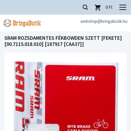
0
Ft
webshop@bringabutik.hu
SRAM ROZSDAMENTES FÉKBOWDEN SZETT [FEKETE]
[00.7115.018.010] [187917 [CAA37]]