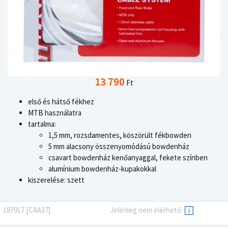
13 790
Ft
első és hátső fékhez
MTB használatra
tartalma:
1,5 mm, rozsdamentes, köszörült fékbowden
5 mm alacsony összenyomódású bowdenház
csavart bowdenház kenőanyaggal, fekete színben
alumínium bowdenház-kupakokkal
kiszerelése: szett
187917 [CAA37]
Jelenleg nem elérhető