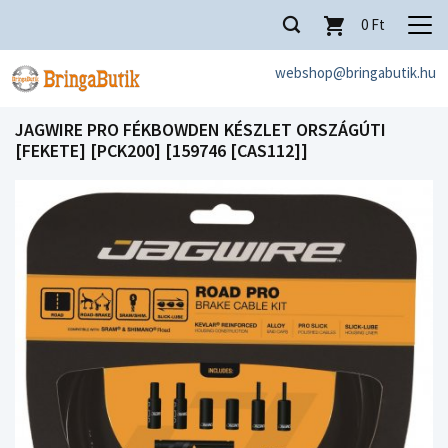
0
Ft
webshop@bringabutik.hu
JAGWIRE PRO FÉKBOWDEN KÉSZLET ORSZÁGÚTI
[FEKETE] [PCK200] [159746 [CAS112]]