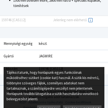
1500 mm bowden előre, 2800 mm hátra + speciális kupakok,
tömítések
159746 [CAS112]
Jelenleg nem elérhető
Mennyiségi egység
készl.
Gyártó
JAGWIRE
Cikkszám
159746 [CAS112]
Tájékoztatunk, hogy honlapunk egyes funkcióinak
működéséhez sütiket (cookie-kat) használ. A sütik kis méretű,
többnyire szöveges fájlok, személyes adatokat nem
tartalmaznak, a számítógépedre veszélyt nem jelentenek.
© 2007-2026 Bringa Butik. A feltüntetett árak bruttó árak, a 27%-os
Honlapunk további látogatása a sütik használatára vonatkozó
általános forgalmi adót tartalmazzák.
beleegyezést jelenti.
ÁSZF
Adatkezelési tájékoztató
Cookie-beállítások
Rendelés menete
Adatmódosítási tudnivalók