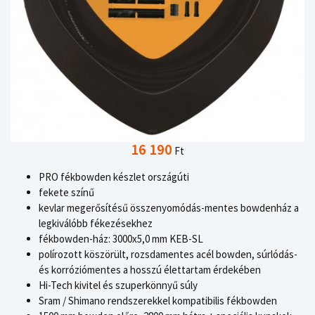
16 190
Ft
PRO fékbowden készlet országúti
fekete színű
kevlar megerősítésű összenyomódás-mentes bowdenház a
legkiválóbb fékezésekhez
fékbowden-ház: 3000x5,0 mm KEB-SL
polírozott köszörült, rozsdamentes acél bowden, súrlódás-
és korróziómentes a hosszú élettartam érdekében
Hi-Tech kivitel és szuperkönnyű súly
Sram / Shimano rendszerekkel kompatibilis fékbowden